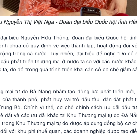
u Nguyễn Thị Việt Nga - Đoàn đại biểu Quốc hội tỉnh H
, đại biểu Nguyễn Hữu Thông, đoàn đại biểu Quốc hội tỉ
ành chưa có quy định về việc thành lập, hoạt động đối vớ
rộng trong cả nước. Tuy nhiên, đại biểu đề nghị: “Do có 
 cầu phát triển thương mại ở nước ta so với các nước khá
c ta, do đó trong quá trình triển khai cần có cơ chế giám s
ng mại tự do Đà Nẵng nhằm tạo động lực phát triển mới,
ội của thành phố, phát huy vai trò đầu tàu, dẫn dắt phát 
rung Bộ. Chính vì thế, cơ chế chính sách ưu đãi đầu t
huê đất và các ưu đãi khác tại Khu Thương mại tự do Đà 
vụ trong Khu Thương mại tự do được áp dụng đồng bộ cơ ch
ối với khu phi thuế quan, các doanh nghiệp được tạo điều