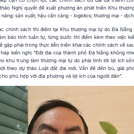
iếp cận có chọn lọc các chính sách ưu đãi đã thành côn
ự thảo Nghị quyết đề xuất phương án phát triển Khu thươ
ăng: sản xuất; hậu cần cảng - logistics; thương mại - dịch
c chính sách thí điểm tại Khu thương mại tự do Đà Nẵng 
ảm bảo tính tuần tự, từng bước thí điểm kèm theo việc ki
thể gặp phải trong thực tiễn triển khai các chính sách về s
háp kiến nghị “Đất đai của thành phố Đà Nẵng không nhiều
ho khu trung tâm thương mại tự do phải tính tới lợi ích s
ới theo dự thảo Luật đất đai mới. Vấn đề đền bù, giải ph
 cho phù hợp với địa phương và lợi ích của người dân”.