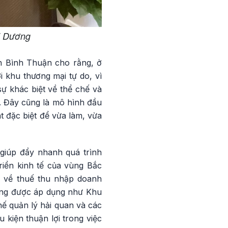
ải Dương
nh Bình Thuận cho rằng, ở
i khu thương mại tự do, vì
sự khác biệt về thể chế và
c. Đây cũng là mô hình đầu
át đặc biệt để vừa làm, vừa
 giúp đẩy nhanh quá trình
triển kinh tế của vùng Bắc
ư về thuế thu nhập doanh
Nẵng được áp dụng như Khu
ế quản lý hải quan và các
 kiện thuận lợi trong việc