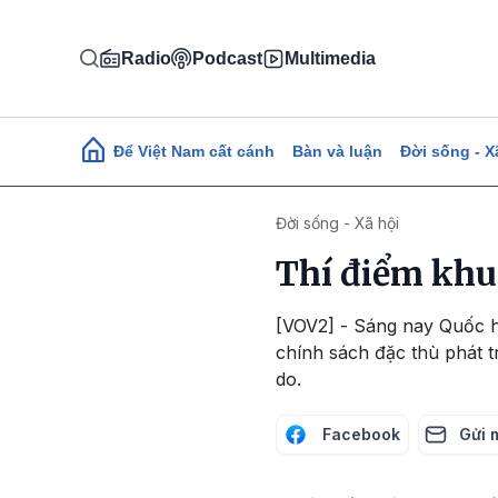
Nhảy đến nội dung
Radio
Podcast
Multimedia
Main navigation
Để Việt Nam cất cánh
Bàn và luận
Đời sống - X
Đời sống - Xã hội
Thí điểm khu
[VOV2] - Sáng nay Quốc hộ
chính sách đặc thù phát t
do.
Facebook
Gửi 