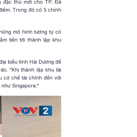
h đặc thù mới cho TP. Đà
điểm. Trong đó có 5 chính
những mô hình tương tự có
m tiến tới thành lập khu
đại biểu tỉnh Hải Dương đề
do. “Khi thành lập khu tài
u cơ chế tài chính đến với
o như Singapore.”