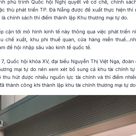
ính phủ trình Quốc hội Nghị quyết về cơ chế, chính sác
c thù phát triển TP. Đà Nẵng được đề xuất thực hiện thí 
 là chính sách thí điểm thành lập Khu thương mại tự do.
p cận tới mô hình kinh tế này thông qua việc phát triển 
 chế xuất, khu phi thuế quan, cửa hàng miễn thuế…nhằ
am để hội nhập sâu vào kinh tế quốc tế.
7, Quốc hội khóa XV, đại biểu Nguyễn Thị Việt Nga, đoàn 
hương mại tự do nên xem xét bổ sung cả khu tài chính tự 
 thu hút được nhiều nguồn lực tài chính và thí điểm nhiề
ã thành công khi thành lập khu tài chính thương mại tự d