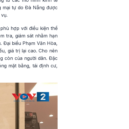
g từ các mô hình kinh tế
ng mại tự do Đà Nẵng được
 vụ.
phù hợp với điều kiện thể
ểm tra, giám sát nhằm hạn
au. Đại biểu Phạm Văn Hòa,
, giá trị lại cao. Cho nên
ống còn của người dân. Đặc
óng mặt bằng, tái định cư,