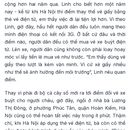
cộng hơn hai năm qua. Linh cho biết hơn một năm
nay - kể từ khi Hà Nội thí điểm thay thế vé giấy bằng
thẻ vé điện tử, em thấy việc đi lại tiện lợi hơn. Vì theo
Linh, giờ đây, hầu hết người dân đều luôn mang theo
mình điện thoại có kết nối 3G. Ở bất cứ đâu và thời
điểm nào, người dân đều có thể mua vé xe buýt điện
tử. Lên xe, người dân cũng không còn phải loay hoay
móc ví lấy tiền lẻ mua vé như trước. “Em thấy dùng vé
giấy theo lượt là kém văn minh. Vì cứ xé giấy nhiều
như thế sẽ ảnh hưởng đến môi trường”, Linh nêu quan
điểm.
Thay vì phải đi bộ cả cây số mới ra tới điểm đổi vé xe
buýt cho người cháu, giờ đây, ngồi ở nhà bà Lương
Thị Đông, ở phường Phúc Tân, quận Hoàn Kiếm, Hà
Nội cũng có thể hoàn tất việc này trong ít phút. Thậm
chí, khi Hà Nội áp dụng thẻ vé điện tử, bà còn có thể