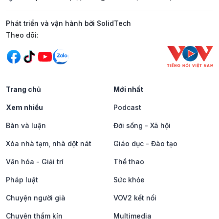
Phát triển và vận hành bởi SolidTech
Mạng xã hội
Theo dõi:
Trang chủ
Mới nhất
Xem nhiều
Podcast
Bàn và luận
Đời sống - Xã hội
Xóa nhà tạm, nhà dột nát
Giáo dục - Đào tạo
Văn hóa - Giải trí
Thể thao
Pháp luật
Sức khỏe
Chuyện người già
VOV2 kết nối
Chuyện thầm kín
Multimedia