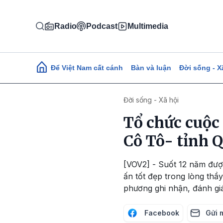
Nhảy đến nội dung
Radio
Podcast
Multimedia
Main navigation
Để Việt Nam cất cánh
Bàn và luận
Đời sống - X
Đời sống - Xã hội
Tổ chức cuộc
Cô Tô- tỉnh 
[VOV2] - Suốt 12 năm đượ
ấn tốt đẹp trong lòng thầ
phương ghi nhận, đánh giá
Facebook
Gửi 