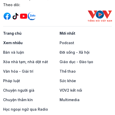
Mạng xã hội
Theo dõi:
Trang chủ
Mới nhất
Xem nhiều
Podcast
Bàn và luận
Đời sống - Xã hội
Xóa nhà tạm, nhà dột nát
Giáo dục - Đào tạo
Văn hóa - Giải trí
Thể thao
Pháp luật
Sức khỏe
Chuyện người già
VOV2 kết nối
Chuyện thầm kín
Multimedia
Học ngoại ngữ qua Radio