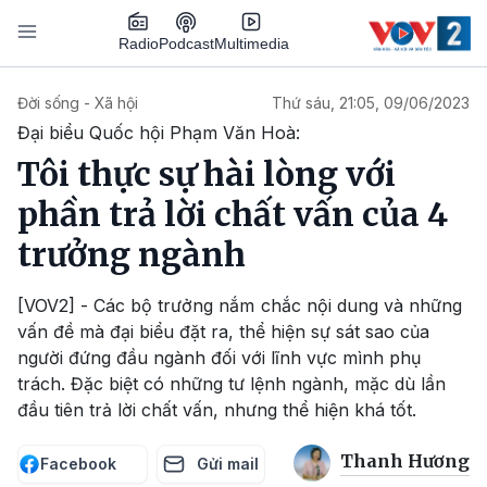
Nhảy đến nội dung
Podcast
Radio
Multimedia
Main navigation
Đời sống - Xã hội
Thứ sáu, 21:05, 09/06/2023
Đại biểu Quốc hội Phạm Văn Hoà:
Tôi thực sự hài lòng với
phần trả lời chất vấn của 4
trưởng ngành
[VOV2] - Các bộ trưởng nắm chắc nội dung và những
vấn đề mà đại biểu đặt ra, thể hiện sự sát sao của
người đứng đầu ngành đối với lĩnh vực mình phụ
trách. Đặc biệt có những tư lệnh ngành, mặc dù lần
đầu tiên trả lời chất vấn, nhưng thể hiện khá tốt.
Thanh Hương
Facebook
Gửi mail