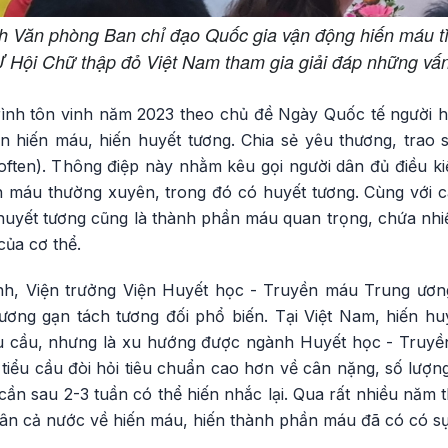
h Văn phòng Ban chỉ đạo Quốc gia vận động hiến máu t
Hội Chữ thập đỏ Việt Nam tham gia giải đáp những vấn 
ình tôn vinh năm 2023 theo chủ đề Ngày Quốc tế người 
n hiến máu, hiến huyết tương. Chia sẻ yêu thương, trao s
 often). Thông điệp này nhằm kêu gọi người dân đủ điều k
 máu thường xuyên, trong đó có huyết tương. Cùng với 
 huyết tương cũng là thành phần máu quan trọng, chứa nhiều
của cơ thể.
, Viện trưởng Viện Huyết học - Truyền máu Trung ương
 tương gạn tách tương đối phổ biến. Tại Việt Nam, hiến h
iểu cầu, nhưng là xu hướng được ngành Huyết học - Truyề
tiểu cầu đòi hỏi tiêu chuẩn cao hơn về cân nặng, số lượng 
 cần sau 2-3 tuần có thể hiến nhắc lại. Qua rất nhiều năm 
dân cả nước về hiến máu, hiến thành phần máu đã có có sự