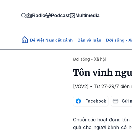
Nhảy đến nội dung
Radio
Podcast
Multimedia
Main navigation
Để Việt Nam cất cánh
Bàn và luận
Đời sống - X
Đời sống - Xã hội
Tôn vinh ngư
[VOV2] - Từ 27-29/7 diễn 
Facebook
Gửi 
Chuỗi các hoạt động tôn 
quà cho người bệnh có h