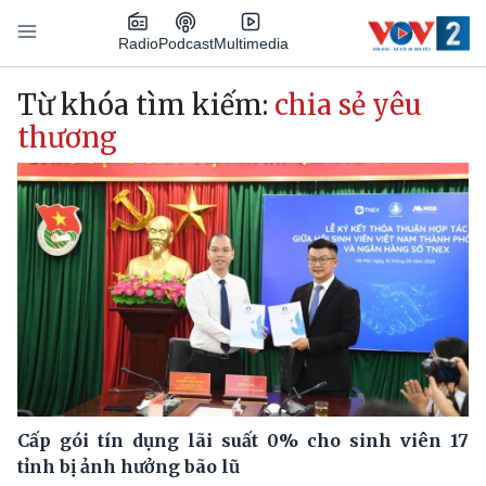
Nhảy đến nội dung
Podcast
Radio
Multimedia
Main navigation
Từ khóa tìm kiếm:
chia sẻ yêu
thương
Cấp gói tín dụng lãi suất 0% cho sinh viên 17
tỉnh bị ảnh hưởng bão lũ