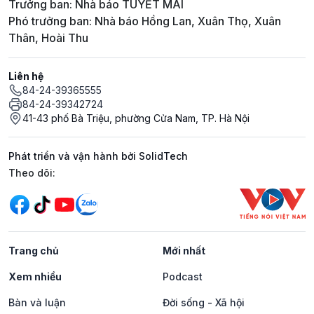
Trưởng ban: Nhà báo TUYẾT MAI
Phó trưởng ban: Nhà báo Hồng Lan, Xuân Thọ, Xuân
Thân, Hoài Thu
Liên hệ
84-24-39365555
84-24-39342724
41-43 phố Bà Triệu, phường Cửa Nam, TP. Hà Nội
Phát triển và vận hành bởi SolidTech
Mạng xã hội
Theo dõi:
Trang chủ
Mới nhất
Xem nhiều
Podcast
Bàn và luận
Đời sống - Xã hội