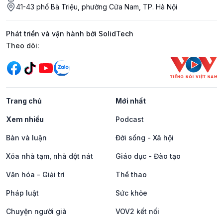
41-43 phố Bà Triệu, phường Cửa Nam, TP. Hà Nội
Phát triển và vận hành bởi SolidTech
Mạng xã hội
Theo dõi:
Trang chủ
Mới nhất
Xem nhiều
Podcast
Bàn và luận
Đời sống - Xã hội
Xóa nhà tạm, nhà dột nát
Giáo dục - Đào tạo
Văn hóa - Giải trí
Thể thao
Pháp luật
Sức khỏe
Chuyện người già
VOV2 kết nối