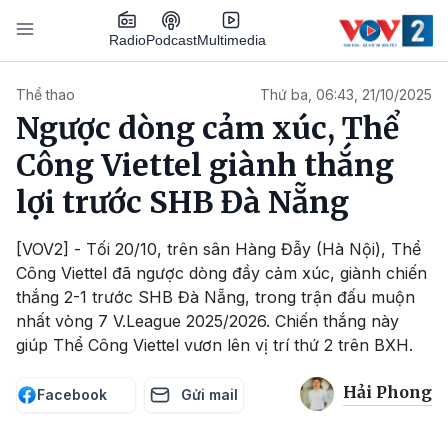
Nhảy đến nội dung
Podcast
Radio
Multimedia
Main navigation
Thể thao
Thứ ba, 06:43, 21/10/2025
Ngược dòng cảm xúc, Thể
Công Viettel giành thắng
lợi trước SHB Đà Nẵng
[VOV2] - Tối 20/10, trên sân Hàng Đẫy (Hà Nội), Thể
Công Viettel đã ngược dòng đầy cảm xúc, giành chiến
thắng 2-1 trước SHB Đà Nẵng, trong trận đấu muộn
nhất vòng 7 V.League 2025/2026. Chiến thắng này
giúp Thể Công Viettel vươn lên vị trí thứ 2 trên BXH.
Hải Phong
Facebook
Gửi mail