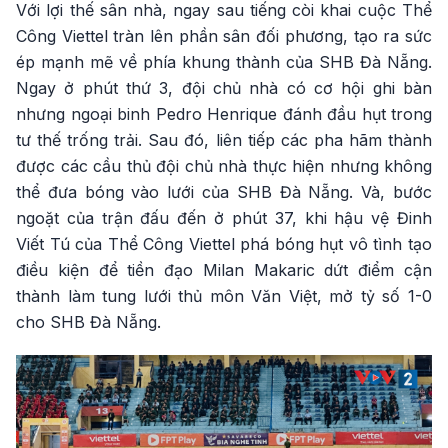
Với lợi thế sân nhà, ngay sau tiếng còi khai cuộc Thể
Công Viettel tràn lên phần sân đối phương, tạo ra sức
ép mạnh mẽ về phía khung thành của SHB Đà Nẵng.
Ngay ở phút thứ 3, đội chủ nhà có cơ hội ghi bàn
nhưng ngoại binh Pedro Henrique đánh đầu hụt trong
tư thế trống trải. Sau đó, liên tiếp các pha hãm thành
được các cầu thủ đội chủ nhà thực hiện nhưng không
thể đưa bóng vào lưới của SHB Đà Nẵng. Và, bước
ngoặt của trận đấu đến ở phút 37, khi hậu vệ Đinh
Viết Tú của Thể Công Viettel phá bóng hụt vô tình tạo
điều kiện để tiền đạo Milan Makaric dứt điểm cận
thành làm tung lưới thủ môn Văn Việt, mở tỷ số 1-0
cho SHB Đà Nẵng.