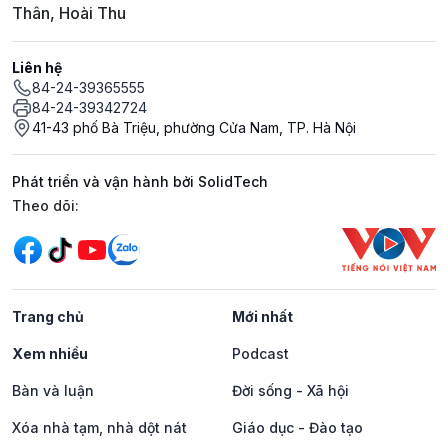
Thân, Hoài Thu
Liên hệ
84-24-39365555
84-24-39342724
41-43 phố Bà Triệu, phường Cửa Nam, TP. Hà Nội
Phát triển và vận hành bởi SolidTech
Mạng xã hội
Theo dõi:
Trang chủ
Mới nhất
Xem nhiều
Podcast
Bàn và luận
Đời sống - Xã hội
Xóa nhà tạm, nhà dột nát
Giáo dục - Đào tạo