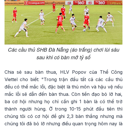
Các cầu thủ SHB Đà Nẵng (áo trắng) chơi lùi sâu
sau khi có bàn mở tỷ số
Chia sẻ sau bàn thua, HLV Popov của Thể Công
Viettel cho biết: "Trong trận đấu tất cả các cầu thủ
đều có thể mắc lỗi, đặc biệt là thủ môn và hậu vệ nếu
mắc lỗi sẽ dẫn đến bàn thua. Còn tiền đạo bỏ lỡ hai,
ba cơ hội nhưng họ chỉ cần ghi 1 bàn là có thể trở
thành người hùng. Ở trong 10-15 phút đầu tiên thì
chúng tôi có cơ hội để ghi 2,3 bàn thắng nhưng mà
chúng tôi đã bỏ lỡ nhưng điều quan trọng hôm nay là