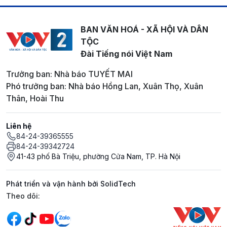
BAN VĂN HOÁ - XÃ HỘI VÀ DÂN
TỘC
Đài Tiếng nói Việt Nam
Trưởng ban: Nhà báo TUYẾT MAI
Phó trưởng ban: Nhà báo Hồng Lan, Xuân Thọ, Xuân
Thân, Hoài Thu
Liên hệ
84-24-39365555
84-24-39342724
41-43 phố Bà Triệu, phường Cửa Nam, TP. Hà Nội
Phát triển và vận hành bởi SolidTech
Mạng xã hội
Theo dõi: