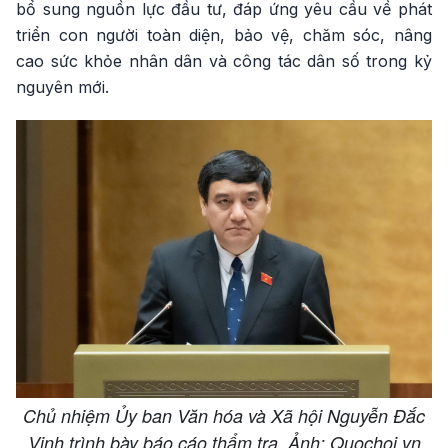
bổ sung nguồn lực đầu tư, đáp ứng yêu cầu về phát
triển con người toàn diện, bảo vệ, chăm sóc, nâng
cao sức khỏe nhân dân và công tác dân số trong kỷ
nguyên mới.
Chủ nhiệm Ủy ban Văn hóa và Xã hội Nguyễn Đắc
Vinh trình bày báo cáo thẩm tra. Ảnh; Quochoi.vn