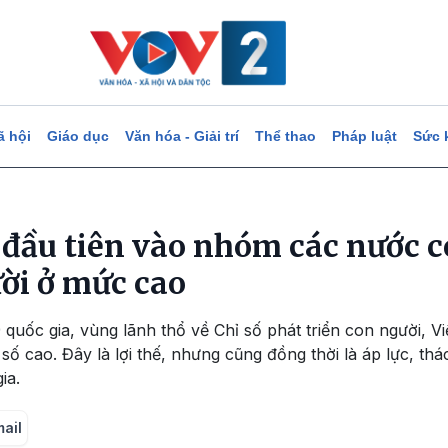
ã hội
Giáo dục
Văn hóa - Giải trí
Thể thao
Pháp luật
Sức 
 đầu tiên vào nhóm các nước c
ười ở mức cao
9 quốc gia, vùng lãnh thổ về Chỉ số phát triển con người, V
số cao. Đây là lợi thế, nhưng cũng đồng thời là áp lực, th
ia.
mail