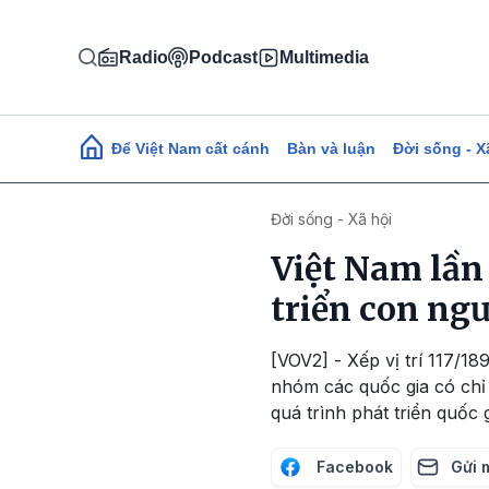
Nhảy đến nội dung
Radio
Podcast
Multimedia
Main navigation
Để Việt Nam cất cánh
Bàn và luận
Đời sống - X
Đời sống - Xã hội
Việt Nam lần
triển con ng
[VOV2] - Xếp vị trí 117/18
nhóm các quốc gia có chỉ 
quá trình phát triển quốc g
Facebook
Gửi 