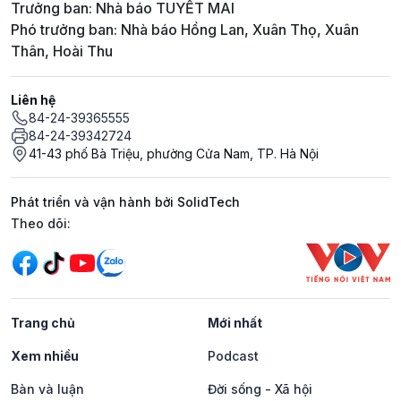
Trưởng ban: Nhà báo TUYẾT MAI
Phó trưởng ban: Nhà báo Hồng Lan, Xuân Thọ, Xuân
Thân, Hoài Thu
Liên hệ
84-24-39365555
84-24-39342724
41-43 phố Bà Triệu, phường Cửa Nam, TP. Hà Nội
Phát triển và vận hành bởi SolidTech
Mạng xã hội
Theo dõi:
Trang chủ
Mới nhất
Xem nhiều
Podcast
Bàn và luận
Đời sống - Xã hội