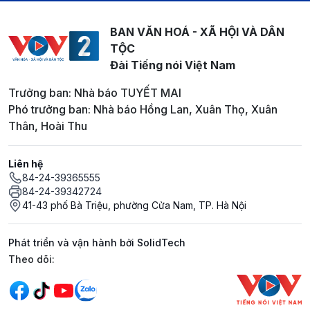
BAN VĂN HOÁ - XÃ HỘI VÀ DÂN
TỘC
Đài Tiếng nói Việt Nam
Trưởng ban: Nhà báo TUYẾT MAI
Phó trưởng ban: Nhà báo Hồng Lan, Xuân Thọ, Xuân
Thân, Hoài Thu
Liên hệ
84-24-39365555
84-24-39342724
41-43 phố Bà Triệu, phường Cửa Nam, TP. Hà Nội
Phát triển và vận hành bởi SolidTech
Mạng xã hội
Theo dõi: