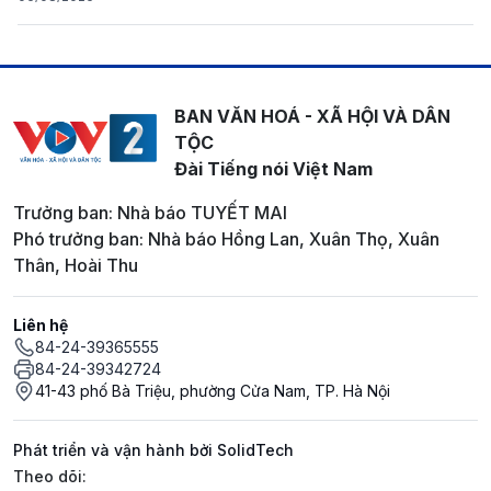
BAN VĂN HOÁ - XÃ HỘI VÀ DÂN
TỘC
Đài Tiếng nói Việt Nam
Trưởng ban: Nhà báo TUYẾT MAI
Phó trưởng ban: Nhà báo Hồng Lan, Xuân Thọ, Xuân
Thân, Hoài Thu
Liên hệ
84-24-39365555
84-24-39342724
41-43 phố Bà Triệu, phường Cửa Nam, TP. Hà Nội
Phát triển và vận hành bởi SolidTech
Mạng xã hội
Theo dõi: