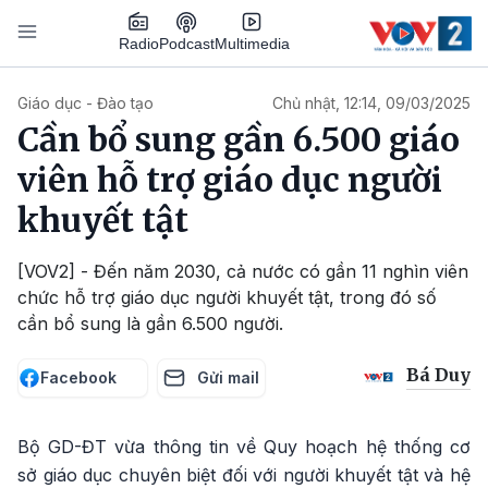
Nhảy đến nội dung
Podcast
Radio
Multimedia
Main navigation
Giáo dục - Đào tạo
Chủ nhật, 12:14, 09/03/2025
Cần bổ sung gần 6.500 giáo
viên hỗ trợ giáo dục người
khuyết tật
[VOV2] - Đến năm 2030, cả nước có gần 11 nghìn viên
chức hỗ trợ giáo dục người khuyết tật, trong đó số
cần bổ sung là gần 6.500 người.
Bá Duy
Facebook
Gửi mail
Bộ GD-ĐT vừa thông tin về Quy hoạch hệ thống cơ
sở giáo dục chuyên biệt đối với người khuyết tật và hệ