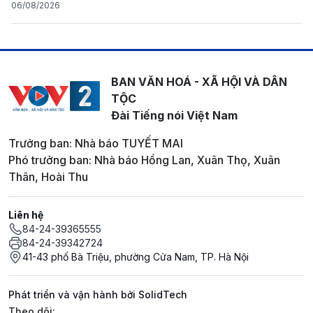
06/08/2026
BAN VĂN HOÁ - XÃ HỘI VÀ DÂN
TỘC
Đài Tiếng nói Việt Nam
Trưởng ban: Nhà báo TUYẾT MAI
Phó trưởng ban: Nhà báo Hồng Lan, Xuân Thọ, Xuân
Thân, Hoài Thu
Liên hệ
84-24-39365555
84-24-39342724
41-43 phố Bà Triệu, phường Cửa Nam, TP. Hà Nội
Phát triển và vận hành bởi SolidTech
Mạng xã hội
Theo dõi: