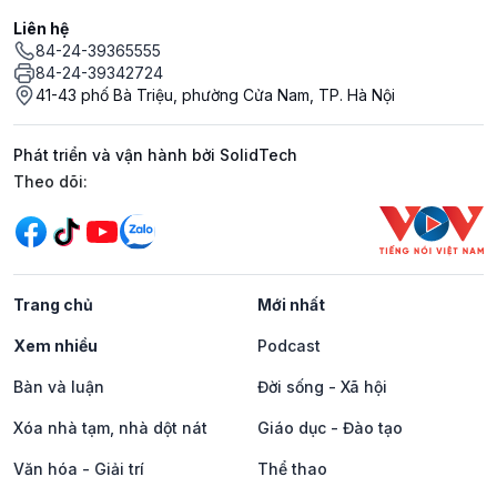
Liên hệ
84-24-39365555
84-24-39342724
41-43 phố Bà Triệu, phường Cửa Nam, TP. Hà Nội
Phát triển và vận hành bởi SolidTech
Mạng xã hội
Theo dõi:
Trang chủ
Mới nhất
Xem nhiều
Podcast
Bàn và luận
Đời sống - Xã hội
Xóa nhà tạm, nhà dột nát
Giáo dục - Đào tạo
Văn hóa - Giải trí
Thể thao