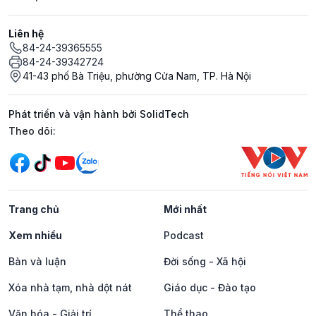
Liên hệ
84-24-39365555
84-24-39342724
41-43 phố Bà Triệu, phường Cửa Nam, TP. Hà Nội
Phát triển và vận hành bởi SolidTech
Mạng xã hội
Theo dõi:
Trang chủ
Mới nhất
Xem nhiều
Podcast
Bàn và luận
Đời sống - Xã hội
Xóa nhà tạm, nhà dột nát
Giáo dục - Đào tạo
Văn hóa - Giải trí
Thể thao