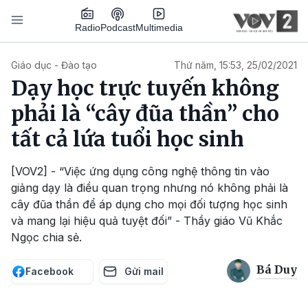
Nhảy đến nội dung
Podcast
Radio
Multimedia
Main navigation
Giáo dục - Đào tạo
Thứ năm, 15:53, 25/02/2021
Dạy học trực tuyến không
phải là “cây đũa thần” cho
tất cả lứa tuổi học sinh
[VOV2] - “Việc ứng dụng công nghệ thông tin vào
giảng dạy là điều quan trọng nhưng nó không phải là
cây đũa thần để áp dụng cho mọi đối tượng học sinh
và mang lại hiệu quả tuyệt đối” - Thầy giáo Vũ Khắc
Ngọc chia sẻ.
Bá Duy
Facebook
Gửi mail