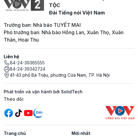
TỘC
Đài Tiếng nói Việt Nam
Trưởng ban: Nhà báo TUYẾT MAI
Phó trưởng ban: Nhà báo Hồng Lan, Xuân Thọ, Xuân
Thân, Hoài Thu
Liên hệ
84-24-39365555
84-24-39342724
41-43 phố Bà Triệu, phường Cửa Nam, TP. Hà Nội
Phát triển và vận hành bởi SolidTech
Mạng xã hội
Theo dõi:
Trang chủ
Mới nhất