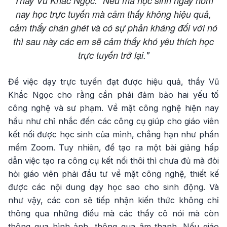
Thầy Vũ Khắc Ngọc: "Nếu mà học sinh ngày hôm
nay học trực tuyến mà cảm thấy không hiệu quả,
cảm thấy chán ghét và có sự phản kháng đối với nó
thì sau này các em sẽ cảm thấy khó yêu thích học
trực tuyến trở lại."
Để việc dạy trực tuyến đạt được hiệu quả, thầy Vũ
Khắc Ngọc cho rằng cần phải đảm bảo hai yếu tố
công nghệ và sư phạm. Về mặt công nghệ hiện nay
hầu như chỉ nhắc đến các công cụ giúp cho giáo viên
kết nối được học sinh của mình, chẳng hạn như phần
mềm Zoom. Tuy nhiên, để tạo ra một bài giảng hấp
dẫn việc tạo ra công cụ kết nối thôi thì chưa đủ mà đòi
hỏi giáo viên phải đầu tư về mặt công nghệ, thiết kế
được các nội dung dạy học sao cho sinh động. Và
như vậy, các con sẽ tiếp nhận kiến thức không chỉ
thông qua những điều mà các thầy cô nói mà còn
thông qua hình ảnh, thông qua âm thanh. Nếu giáo