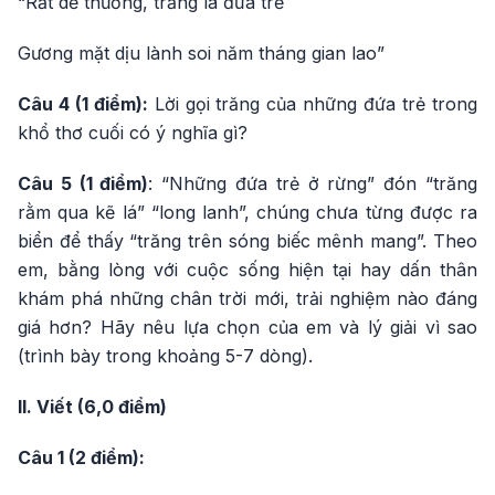
“Rất dễ thương, trăng là đứa trẻ
Gương mặt dịu lành soi năm tháng gian lao”
Câu 4 (1 điểm):
Lời gọi trăng của những đứa trẻ trong
khổ thơ cuối có ý nghĩa gì?
Câu 5 (1 điểm)
: “Những đứa trẻ ở rừng” đón “trăng
rằm qua kẽ lá” “long lanh”, chúng chưa từng được ra
biển để thấy “trăng trên sóng biếc mênh mang”. Theo
em, bằng lòng với cuộc sống hiện tại hay dấn thân
khám phá những chân trời mới, trải nghiệm nào đáng
giá hơn? Hãy nêu lựa chọn của em và lý giải vì sao
(trình bày trong khoảng 5-7 dòng).
II. Viết (6,0 điểm)
Câu 1 (2 điểm):