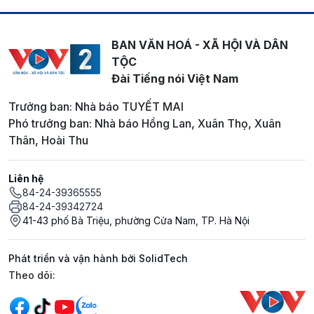
BAN VĂN HOÁ - XÃ HỘI VÀ DÂN
TỘC
Đài Tiếng nói Việt Nam
Trưởng ban: Nhà báo TUYẾT MAI
Phó trưởng ban: Nhà báo Hồng Lan, Xuân Thọ, Xuân
Thân, Hoài Thu
Liên hệ
84-24-39365555
84-24-39342724
41-43 phố Bà Triệu, phường Cửa Nam, TP. Hà Nội
Phát triển và vận hành bởi SolidTech
Mạng xã hội
Theo dõi: