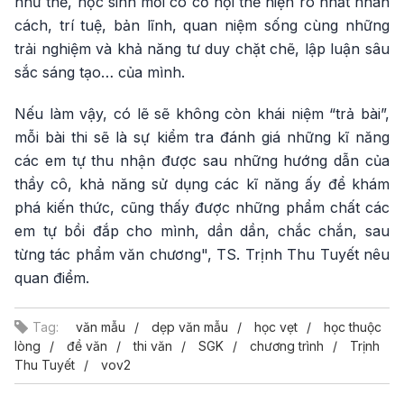
như thế, học sinh mới có cơ hội thể hiện rõ nhất nhân
cách, trí tuệ, bản lĩnh, quan niệm sống cùng những
trải nghiệm và khả năng tư duy chặt chẽ, lập luận sâu
sắc sáng tạo… của mình.
Nếu làm vậy, có lẽ sẽ không còn khái niệm “trả bài”,
mỗi bài thi sẽ là sự kiểm tra đánh giá những kĩ năng
các em tự thu nhận được sau những hướng dẫn của
thầy cô, khả năng sử dụng các kĩ năng ấy để khám
phá kiến thức, cũng thấy được những phẩm chất các
em tự bồi đắp cho mình, dần dần, chắc chắn, sau
từng tác phẩm văn chương", TS. Trịnh Thu Tuyết nêu
quan điểm.
Tag:
văn mẫu
dẹp văn mẫu
học vẹt
học thuộc
lòng
đề văn
thi văn
SGK
chương trình
Trịnh
Thu Tuyết
vov2