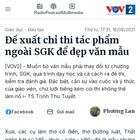
Nhảy đến nội dung
Podcast
Radio
Multimedia
Main navigation
Giáo dục - Đào tạo
Thứ tư, 17:31, 18/08/2021
Đề xuất chỉ thi tác phẩm
ngoài SGK để dẹp văn mẫu
[VOV2] - Muốn bỏ văn mẫu phải thay đổi từ chương
trình, SGK, quá trình dạy học và cả cách ra đề thi,
kiểm tra đánh giá. Đặc biệt, cần sự vào cuộc và ý thức
của giáo viên, chứ lười biếng kém cỏi thì không thể
làm nổ i- TS Trịnh Thu Tuyết.
Phương Lan
Facebook
Gửi mail
Xưa, các cụ làm thơ cổ điển, thơ Đường luật, Thất
ngôn bát cú "đề - thực - luận - kết"– đó là mẫu nhưng