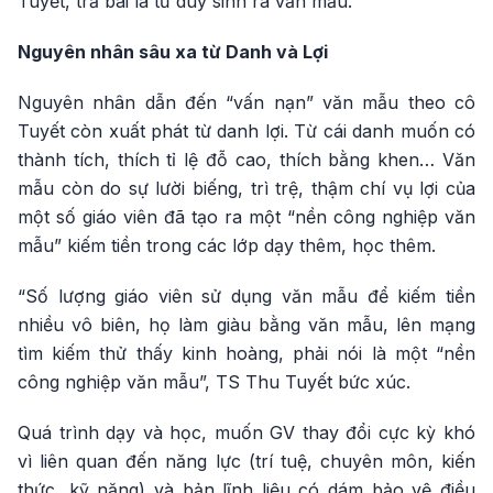
Tuyết, trả bài là tư duy sinh ra văn mẫu.
Nguyên nhân sâu xa từ Danh và Lợi
Nguyên nhân dẫn đến “vấn nạn” văn mẫu theo cô
Tuyết còn xuất phát từ danh lợi. Từ cái danh muốn có
thành tích, thích tỉ lệ đỗ cao, thích bằng khen… Văn
mẫu còn do sự lười biếng, trì trệ, thậm chí vụ lợi của
một số giáo viên đã tạo ra một “nền công nghiệp văn
mẫu” kiếm tiền trong các lớp dạy thêm, học thêm.
“Số lượng giáo viên sử dụng văn mẫu để kiếm tiền
nhiều vô biên, họ làm giàu bằng văn mẫu, lên mạng
tìm kiếm thử thấy kinh hoàng, phải nói là một “nền
công nghiệp văn mẫu”, TS Thu Tuyết bức xúc.
Quá trình dạy và học, muốn GV thay đổi cực kỳ khó
vì liên quan đến năng lực (trí tuệ, chuyên môn, kiến
thức, kỹ năng) và bản lĩnh liệu có dám bảo vệ điều