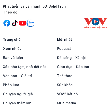
Phát triển và vận hành bởi SolidTech
Mạng xã hội
Theo dõi:
Trang chủ
Mới nhất
Xem nhiều
Podcast
Bàn và luận
Đời sống - Xã hội
Xóa nhà tạm, nhà dột nát
Giáo dục - Đào tạo
Văn hóa - Giải trí
Thể thao
Pháp luật
Sức khỏe
Chuyện người già
VOV2 kết nối
Chuyện thầm kín
Multimedia