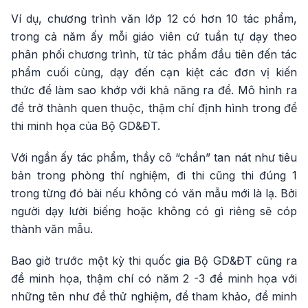
Ví dụ, chương trình văn lớp 12 có hơn 10 tác phẩm,
trong cả năm ấy mỗi giáo viên cứ tuần tự dạy theo
phân phối chương trình, từ tác phẩm đầu tiên đến tác
phẩm cuối cùng, dạy đến cạn kiệt các đơn vị kiến
thức để làm sao khớp với khả năng ra đề. Mô hình ra
đề trở thành quen thuộc, thậm chí định hình trong đề
thi minh họa của Bộ GD&ĐT.
Với ngần ấy tác phẩm, thầy cô “chần” tan nát như tiêu
bản trong phòng thí nghiệm, đi thi cũng thi đúng 1
trong từng đó bài nếu không có văn mẫu mới là lạ. Bởi
người dạy lười biếng hoặc không có gì riêng sẽ cóp
thành văn mẫu.
Bao giờ trước một kỳ thi quốc gia Bộ GD&ĐT cũng ra
đề minh họa, thậm chí có năm 2 -3 đề minh họa với
những tên như đề thử nghiệm, đề tham khảo, đề minh