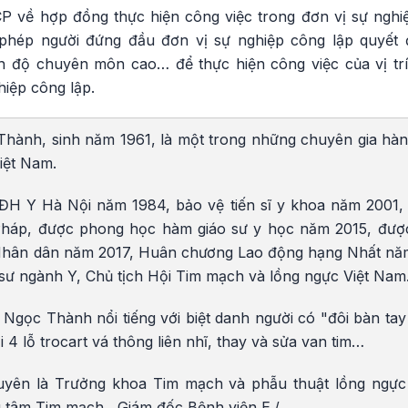
 về hợp đồng thực hiện công việc trong đơn vị sự nghiệ
 phép người đứng đầu đơn vị sự nghiệp công lập quyết 
nh độ chuyên môn cao… để thực hiện công việc của vị tr
hiệp công lập.
ành, sinh năm 1961, là một trong những chuyên gia hàn
iệt Nam.
ĐH Y Hà Nội năm 1984, bảo vệ tiến sĩ y khoa năm 2001,
Pháp, được phong học hàm giáo sư y học năm 2015, đư
Nhân dân năm 2017, Huân chương Lao động hạng Nhất năm 
 sư ngành Y, Chủ tịch Hội Tim mạch và lồng ngực Việt Nam
 Ngọc Thành nổi tiếng với biệt danh người có "đôi bàn ta
 4 lỗ trocart vá thông liên nhĩ, thay và sửa van tim…
ên là Trưởng khoa Tim mạch và phẫu thuật lồng ngực t
tâm Tim mạch , Giám đốc Bệnh viện E./.