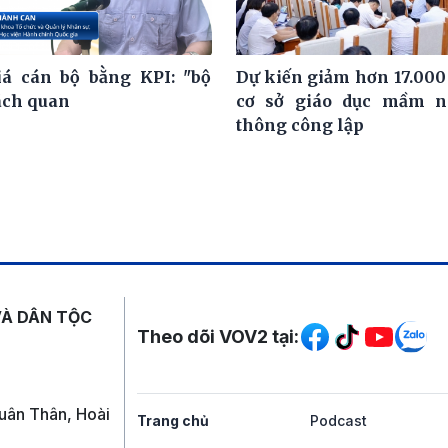
á cán bộ bằng KPI: "bộ
Dự kiến giảm hơn 17.000
ách quan
cơ sở giáo dục mầm n
thông công lập
Mạng xã hội
VÀ DÂN TỘC
Theo dõi VOV2 tại:
uân Thân, Hoài
Trang chủ
Podcast