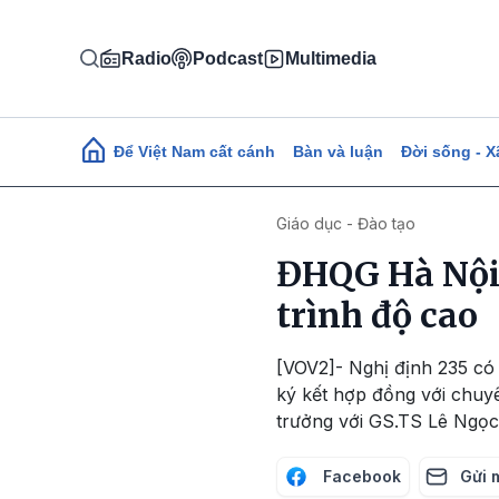
Nhảy đến nội dung
Radio
Podcast
Multimedia
Main navigation
Để Việt Nam cất cánh
Bàn và luận
Đời sống - X
Giáo dục - Đào tạo
ĐHQG Hà Nội 
trình độ cao
[VOV2]- Nghị định 235 có 
ký kết hợp đồng với chuy
trưởng với GS.TS Lê Ngọ
Facebook
Gửi 