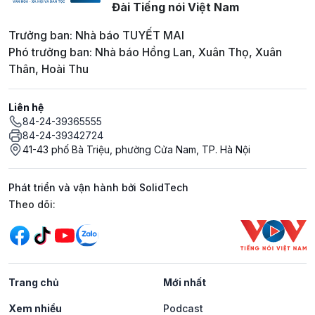
Đài Tiếng nói Việt Nam
Trưởng ban: Nhà báo TUYẾT MAI
Phó trưởng ban: Nhà báo Hồng Lan, Xuân Thọ, Xuân
Thân, Hoài Thu
Liên hệ
84-24-39365555
84-24-39342724
41-43 phố Bà Triệu, phường Cửa Nam, TP. Hà Nội
Phát triển và vận hành bởi SolidTech
Mạng xã hội
Theo dõi:
Trang chủ
Mới nhất
Xem nhiều
Podcast