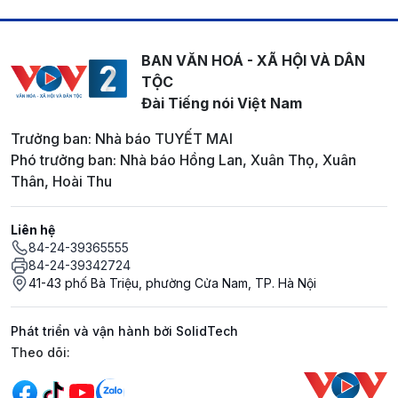
BAN VĂN HOÁ - XÃ HỘI VÀ DÂN
TỘC
Đài Tiếng nói Việt Nam
Trưởng ban: Nhà báo TUYẾT MAI
Phó trưởng ban: Nhà báo Hồng Lan, Xuân Thọ, Xuân
Thân, Hoài Thu
Liên hệ
84-24-39365555
84-24-39342724
41-43 phố Bà Triệu, phường Cửa Nam, TP. Hà Nội
Phát triển và vận hành bởi SolidTech
Mạng xã hội
Theo dõi: