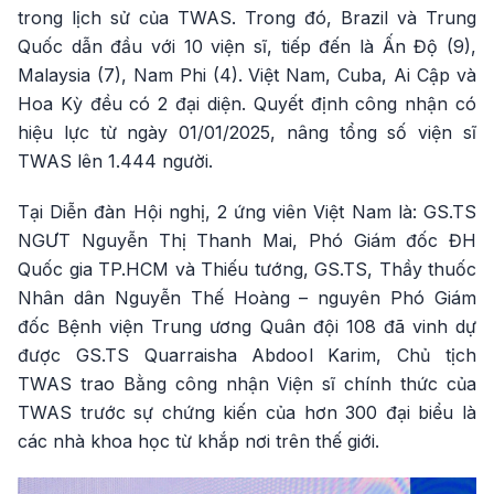
trong lịch sử của TWAS. Trong đó, Brazil và Trung
Quốc dẫn đầu với 10 viện sĩ, tiếp đến là Ấn Độ (9),
Malaysia (7), Nam Phi (4). Việt Nam, Cuba, Ai Cập và
Hoa Kỳ đều có 2 đại diện. Quyết định công nhận có
hiệu lực từ ngày 01/01/2025, nâng tổng số viện sĩ
TWAS lên 1.444 người.
Tại Diễn đàn Hội nghị, 2 ứng viên Việt Nam là: GS.TS
NGƯT Nguyễn Thị Thanh Mai, Phó Giám đốc ĐH
Quốc gia TP.HCM và Thiếu tướng, GS.TS, Thầy thuốc
Nhân dân Nguyễn Thế Hoàng – nguyên Phó Giám
đốc Bệnh viện Trung ương Quân đội 108 đã vinh dự
được GS.TS Quarraisha Abdool Karim, Chủ tịch
TWAS trao Bằng công nhận Viện sĩ chính thức của
TWAS trước sự chứng kiến của hơn 300 đại biểu là
các nhà khoa học từ khắp nơi trên thế giới.