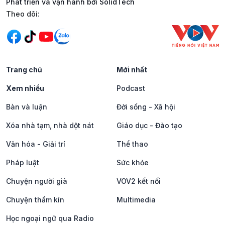
Phát triển và vận hành bởi SolidTech
Mạng xã hội
Theo dõi:
Trang chủ
Mới nhất
Xem nhiều
Podcast
Bàn và luận
Đời sống - Xã hội
Xóa nhà tạm, nhà dột nát
Giáo dục - Đào tạo
Văn hóa - Giải trí
Thể thao
Pháp luật
Sức khỏe
Chuyện người già
VOV2 kết nối
Chuyện thầm kín
Multimedia
Học ngoại ngữ qua Radio