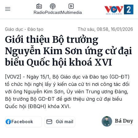
Nhảy đến nội dung
Podcast
Radio
Multimedia
Main navigation
Giáo dục - Đào tạo
Thứ sáu, 08:58, 16/01/2026
Giới thiệu Bộ trưởng
Nguyễn Kim Sơn ứng cử đại
biểu Quốc hội khoá XVI
[VOV2] - Ngày 15/1, Bộ Giáo dục và Đào tạo (GD-ĐT)
tổ chức hội nghị lấy ý kiến của cử tri nơi công tác đối
với ông Nguyễn Kim Sơn, Ủy viên Trung ương Đảng,
Bộ trưởng Bộ GD-ĐT để giới thiệu ứng cử đại biểu
Quốc hội (ĐBQH) khóa XVI.
Bá Duy
Facebook
Gửi mail