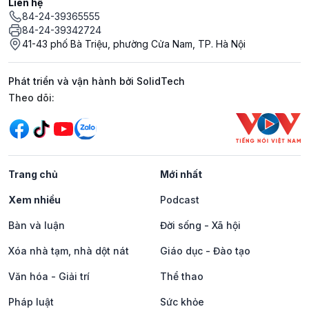
Liên hệ
84-24-39365555
84-24-39342724
41-43 phố Bà Triệu, phường Cửa Nam, TP. Hà Nội
Phát triển và vận hành bởi SolidTech
Mạng xã hội
Theo dõi:
Trang chủ
Mới nhất
Xem nhiều
Podcast
Bàn và luận
Đời sống - Xã hội
Xóa nhà tạm, nhà dột nát
Giáo dục - Đào tạo
Văn hóa - Giải trí
Thể thao
Pháp luật
Sức khỏe