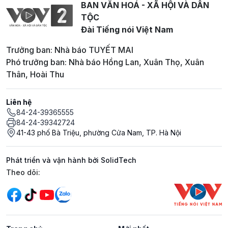
BAN VĂN HOÁ - XÃ HỘI VÀ DÂN
TỘC
Đài Tiếng nói Việt Nam
Trưởng ban: Nhà báo TUYẾT MAI
Phó trưởng ban: Nhà báo Hồng Lan, Xuân Thọ, Xuân
Thân, Hoài Thu
Liên hệ
84-24-39365555
84-24-39342724
41-43 phố Bà Triệu, phường Cửa Nam, TP. Hà Nội
Phát triển và vận hành bởi SolidTech
Mạng xã hội
Theo dõi: