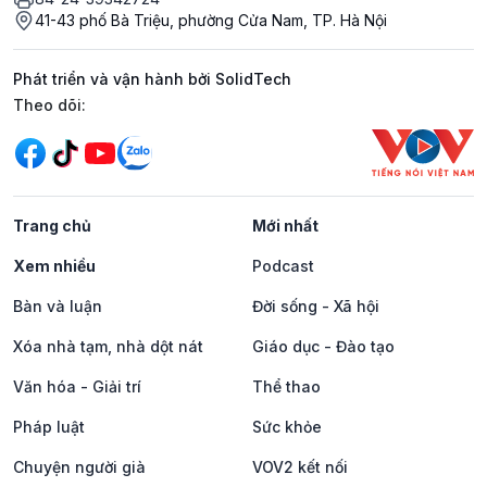
41-43 phố Bà Triệu, phường Cửa Nam, TP. Hà Nội
Phát triển và vận hành bởi SolidTech
Mạng xã hội
Theo dõi:
Trang chủ
Mới nhất
Xem nhiều
Podcast
Bàn và luận
Đời sống - Xã hội
Xóa nhà tạm, nhà dột nát
Giáo dục - Đào tạo
Văn hóa - Giải trí
Thể thao
Pháp luật
Sức khỏe
Chuyện người già
VOV2 kết nối