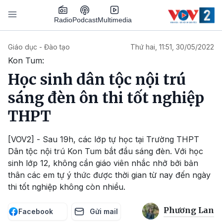
Nhảy đến nội dung
Podcast
Radio
Multimedia
Main navigation
Giáo dục - Đào tạo
Thứ hai, 11:51, 30/05/2022
Kon Tum:
Học sinh dân tộc nội trú
sáng đèn ôn thi tốt nghiệp
THPT
[VOV2] - Sau 19h, các lớp tự học tại Trường THPT
Dân tộc nội trú Kon Tum bắt đầu sáng đèn. Với học
sinh lớp 12, không cần giáo viên nhắc nhở bởi bản
thân các em tự ý thức được thời gian từ nay đến ngày
thi tốt nghiệp không còn nhiều.
Phương Lan
Facebook
Gửi mail