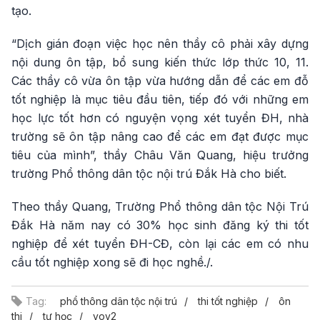
tạo.
“Dịch gián đoạn việc học nên thầy cô phải xây dựng
nội dung ôn tập, bổ sung kiến thức lớp thức 10, 11.
Các thầy cô vừa ôn tập vừa hướng dẫn để các em đỗ
tốt nghiệp là mục tiêu đầu tiên, tiếp đó với những em
học lực tốt hơn có nguyện vọng xét tuyển ĐH, nhà
trường sẽ ôn tập nâng cao để các em đạt được mục
tiêu của mình”, thầy Châu Văn Quang, hiệu trưởng
trường Phổ thông dân tộc nội trú Đắk Hà cho biết.
Theo thầy Quang, Trường Phổ thông dân tộc Nội Trú
Đắk Hà năm nay có 30% học sinh đăng ký thi tốt
nghiệp để xét tuyển ĐH-CĐ, còn lại các em có nhu
cầu tốt nghiệp xong sẽ đi học nghề./.
Tag:
phổ thông dân tộc nội trú
thi tốt nghiệp
ôn
thi
tự học
vov2