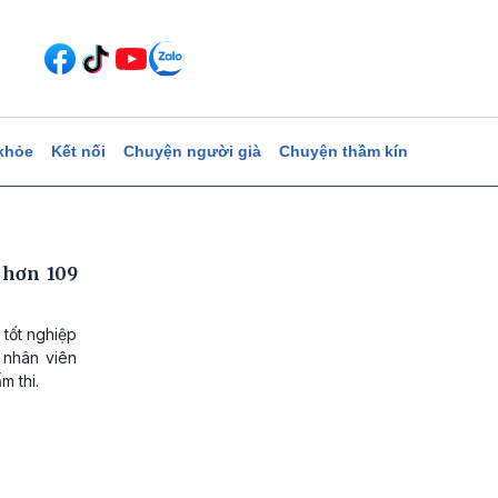
khỏe
Kết nối
Chuyện người già
Chuyện thầm kín
 hơn 109
 tốt nghiệp
 nhân viên
m thi.