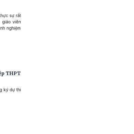
thực sự rất
 giáo viên
inh nghiệm
iệp THPT
g ký dự thi