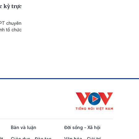
c kỳ trực
HPT chuyên
nh tổ chức
Bàn và luận
Đời sống - Xã hội
ột
Giáo dục - Đào tạo
Văn hóa - Giải trí