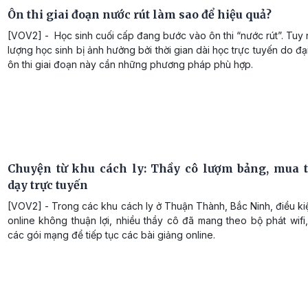
Ôn thi giai đoạn nước rút làm sao để hiệu quả?
[VOV2] - Học sinh cuối cấp đang bước vào ôn thi “nước rút”. Tuy 
lượng học sinh bị ảnh hưởng bởi thời gian dài học trực tuyến do đại
ôn thi giai đoạn này cần những phương pháp phù hợp.
Chuyện từ khu cách ly: Thầy cô lượm bảng, mua
dạy trực tuyến
[VOV2] - Trong các khu cách ly ở Thuận Thành, Bắc Ninh, điều k
online không thuận lợi, nhiều thầy cô đã mang theo bộ phát wif
các gói mạng để tiếp tục các bài giảng online.