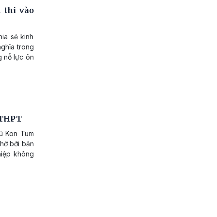
 thi vào
ia sẻ kinh
nghĩa trong
g nỗ lực ôn
p THPT
rú Kon Tum
nhở bởi bản
ghiệp không