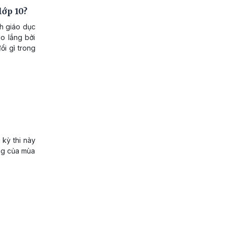
lớp 10?
nh giáo dục
o lắng bởi
ổi gì trong
 kỳ thi này
óng của mùa