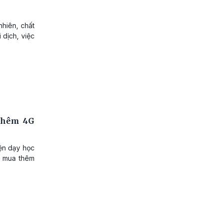
nhiên, chất
 dịch, việc
 thêm 4G
iện dạy học
i, mua thêm