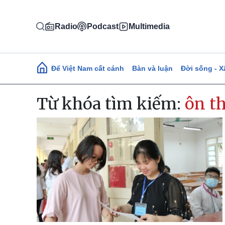
Nhảy đến nội dung
Radio
Podcast
Multimedia
Main navigation
Để Việt Nam cất cánh
Bàn và luận
Đời sống - X
Từ khóa tìm kiếm:
ôn th