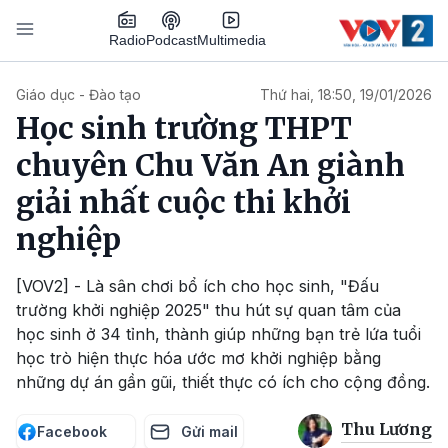
Nhảy đến nội dung
Podcast
Radio
Multimedia
Main navigation
Giáo dục - Đào tạo
Thứ hai, 18:50, 19/01/2026
Học sinh trường THPT
chuyên Chu Văn An giành
giải nhất cuộc thi khởi
nghiệp
[VOV2] - Là sân chơi bổ ích cho học sinh, "Đấu
trường khởi nghiệp 2025" thu hút sự quan tâm của
học sinh ở 34 tỉnh, thành giúp những bạn trẻ lứa tuổi
học trò hiện thực hóa ước mơ khởi nghiệp bằng
những dự án gần gũi, thiết thực có ích cho cộng đồng.
Thu Lương
Facebook
Gửi mail