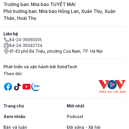
Trưởng ban: Nhà báo TUYẾT MAI
Phó trưởng ban: Nhà báo Hồng Lan, Xuân Thọ, Xuân
Thân, Hoài Thu
Liên hệ
84-24-39365555
84-24-39342724
41-43 phố Bà Triệu, phường Cửa Nam, TP. Hà Nội
Phát triển và vận hành bởi SolidTech
Mạng xã hội
Theo dõi:
Trang chủ
Mới nhất
Xem nhiều
Podcast
Bàn và luận
Đời sống - Xã hội