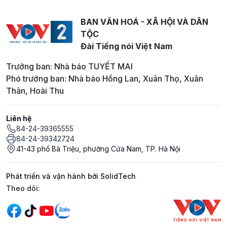
BAN VĂN HOÁ - XÃ HỘI VÀ DÂN
TỘC
Đài Tiếng nói Việt Nam
Trưởng ban: Nhà báo TUYẾT MAI
Phó trưởng ban: Nhà báo Hồng Lan, Xuân Thọ, Xuân
Thân, Hoài Thu
Liên hệ
84-24-39365555
84-24-39342724
41-43 phố Bà Triệu, phường Cửa Nam, TP. Hà Nội
Phát triển và vận hành bởi SolidTech
Mạng xã hội
Theo dõi: