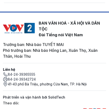
BAN VĂN HOÁ - XÃ HỘI VÀ DÂN
TỘC
Đài Tiếng nói Việt Nam
Trưởng ban: Nhà báo TUYẾT MAI
Phó trưởng ban: Nhà báo Hồng Lan, Xuân Thọ, Xuân
Thân, Hoài Thu
Liên hệ
84-24-39365555
84-24-39342724
41-43 phố Bà Triệu, phường Cửa Nam, TP. Hà Nội
Phát triển và vận hành bởi SolidTech
Mạng xã hội
Theo dõi: