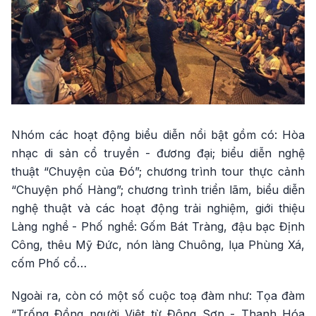
Nhóm các hoạt động biểu diễn nổi bật gồm có: Hòa
nhạc di sản cổ truyền - đương đại; biểu diễn nghệ
thuật “Chuyện của Đó”; chương trình tour thực cảnh
“Chuyện phố Hàng”; chương trình triển lãm, biểu diễn
nghệ thuật và các hoạt động trải nghiệm, giới thiệu
Làng nghề - Phố nghề: Gốm Bát Tràng, đậu bạc Định
Công, thêu Mỹ Đức, nón làng Chuông, lụa Phùng Xá,
cốm Phố cổ…
Ngoài ra, còn có một số cuộc toạ đàm như: Tọa đàm
“Trống Đồng người Việt từ Đông Sơn - Thanh Hóa