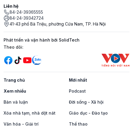
Liên hệ
84-24-39365555
84-24-39342724
41-43 phố Bà Triệu, phường Cửa Nam, TP. Hà Nội
Phát triển và vận hành bởi SolidTech
Mạng xã hội
Theo dõi:
Trang chủ
Mới nhất
Xem nhiều
Podcast
Bàn và luận
Đời sống - Xã hội
Xóa nhà tạm, nhà dột nát
Giáo dục - Đào tạo
Văn hóa - Giải trí
Thể thao