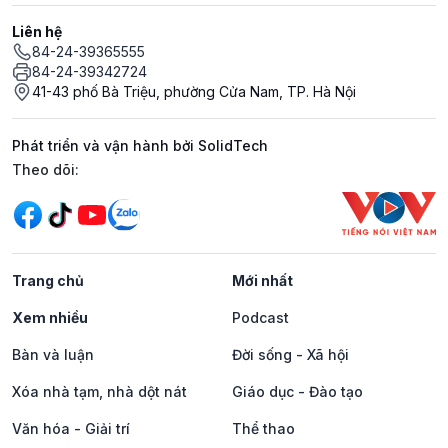
Liên hệ
84-24-39365555
84-24-39342724
41-43 phố Bà Triệu, phường Cửa Nam, TP. Hà Nội
Phát triển và vận hành bởi SolidTech
Mạng xã hội
Theo dõi:
Trang chủ
Mới nhất
Xem nhiều
Podcast
Bàn và luận
Đời sống - Xã hội
Xóa nhà tạm, nhà dột nát
Giáo dục - Đào tạo
Văn hóa - Giải trí
Thể thao