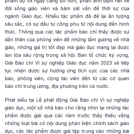
phẩm dự thi ngày càng tốt hơn, phản ánh đậm nét về
đời sống giáo viên và bám sát vấn đề thời sự của
ngành Giáo dục. Nhiều tác phẩm đã để lại ấn tượng
sâu sắc, có sự đầu tư công phu từ nội dung đến hình
thức. Thông qua các tác phẩm báo chí thấy được sự
dấn thân của phóng viên để những tấm gương về nhà
giáo, những giá trị tốt đẹp mà giáo dục mang lại được
lan tỏa sâu rộng trong xã hội. Ban tổ chức kỳ vọng,
Giải Báo chí Vì sự nghiệp Giáo dục năm 2023 sẽ tiếp
tục nhận được sự hưởng ứng tích cực của các nhà
báo, phóng viên, cộng tác viên đến từ các cơ quan
báo chí trung ương, địa phương trên cả nước.
Phát biểu tại Lễ phát động Giải Báo chí Vì sự nghiệp
giáo dục, một số nhà báo cho rằng nhìn lại những tác
phẩm được giải qua các năm trước thấy thiếu vắng
những loạt bài có nội dung phản biện chính sách giáo
dục, các tác phẩm được giải tập trung vào những bài