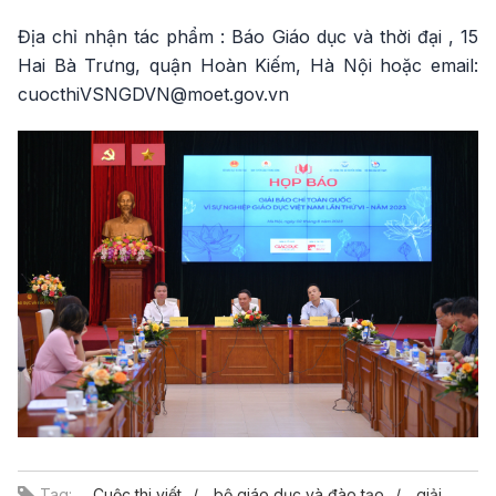
Địa chỉ nhận tác phẩm : Báo Giáo dục và thời đại , 15
Hai Bà Trưng, quận Hoàn Kiếm, Hà Nội hoặc email:
cuocthiVSNGDVN@moet.gov.vn
Tag:
Cuộc thi viết
bộ giáo dục và đào tạo
giải