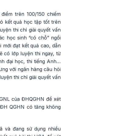
 điểm trên 100/150 chiếm
ó kết quả học tập tốt trên
yện thi chỉ giải quyết vấn
ác học sinh “có chỗ” ngồi
i mới đạt kết quả cao, dẫn
 có lớp luyện thi ngay, từ
inh đại học, thi tiếng Anh…
hưng với ngân hàng câu hỏi
uyện thi chỉ giải quyết vấn
i ĐGNL của ĐHQGHN để xét
ủa ĐH QGHN có tăng không
đã và đang sử dụng nhiều