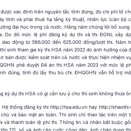
 được xác định trên nguyên tắc tính đúng, đủ chi phí tổ ch
y tính và phải thuê hạ tầng kỹ thuật, nhân lực (cán bộ coi
 trường đại học trong cả nước. Hằng năm chúng tôi bổ sun
i. Do đó mức lệ phí đăng ký dự thi và thi ĐGNL xây d
ủ dao động từ 586.000 đến 625.000 đồng/lượt thi. Năm
 thí sinh tham gia kỳ thi HSA năm 2022 do ảnh hưởng của đ
ơ bản được kiểm soát trên cả nước và thực hiện nhiệm vụ 
HQGHN phê duyệt Đề án thi HSA năm 2023 với mức lệ phí 
tính đúng, tính đủ lấy thu bù chi. ĐHQGHN vẫn hỗ trợ mộ
 ký dự thi HSA có gì cần lưu ý cho thí sinh không thưa ô
ệ thống đăng ký thi http://hsa.edu.vn hay http://khaothi
hủ và bảo mật an toàn. Thí sinh chỉ thao tác trên một th
i và thanh toán lệ phí thi. Thông tin cá nhân bắt buộc g
1 lớp 12), số và ảnh căn cước công dân, ảnh chân dung thí 