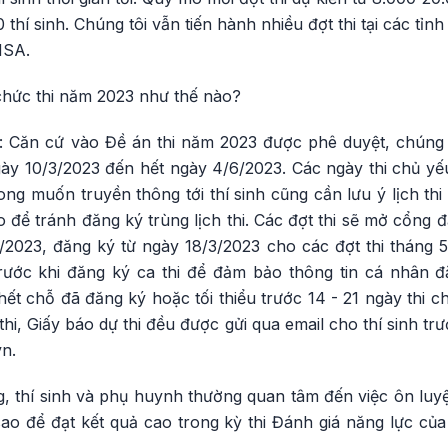
thí sinh. Chúng tôi vẫn tiến hành nhiều đợt thi tại các tỉnh
 HSA.
chức thi năm 2023 như thế nào?
 Căn cứ vào Đề án thi năm 2023 được phê duyệt, chúng t
 ngày 10/3/2023 đến hết ngày 4/6/2023. Các ngày thi chủ y
ng muốn truyền thông tới thí sinh cũng cần lưu ý lịch thi 
 để tránh đăng ký trùng lịch thi. Các đợt thi sẽ mở cổng đ
/2023, đăng ký từ ngày 18/3/2023 cho các đợt thi tháng 5
 trước khi đăng ký ca thi để đảm bảo thông tin cá nhân đ
 hết chỗ đã đăng ký hoặc tối thiểu trước 14 - 21 ngày thi c
ự thi, Giấy báo dự thi đều được gửi qua email cho thí sinh tr
vn.
 thí sinh và phụ huynh thường quan tâm đến việc ôn luyện
sao để đạt kết quả cao trong kỳ thi Đánh giá năng lực củ