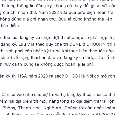
 Trường thông tin đăng ký không có thay đổi gì so với 
úng địa chỉ nhận thư. Năm 2022 vừa qua bưu điện hoàn trả
 không đúng địa chỉ nhận thư. Bưu tá cũng không thể liên 
u báo điểm.
ác thủ tục đăng ký và chọn đợt thi phù hợp sẽ phải nộp lệ p
 đăng ký. Lưu ý là theo quy chế thi ĐGNL ở ĐHQGHN thì lệ
hí sinh phải cân nhắc kỹ trước khi thực hiện thao tác nộp l
 sẽ trở về trạng thái ban đầu và đăng ký ca thi lại. Do số 
nh hủy ca thi cũng sẽ không được hoàn lại lệ phí.
iến kỳ thi HSA năm 2023 ra sao? ĐHQG Hà Nội có mở rộng
ăn cứ vào nhu cầu dự thi và hạ tầng kỹ thuật mới có thể 
m hai địa điểm thi mới, nâng tổng số địa điểm thi trải rộ
 Phòng, Thanh Hóa, Nghệ An.. Chúng tôi cân nhắc thêm m
 sinh thời gian tới. Quy mô mỗi đợt thi dự kiến từ 8.000-20.