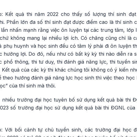
 Kết quả thi năm 2022 cho thấy số lượng thí sinh đạt
i. Phần lớn đa số thí sinh đạt được điểm cao là thí sinh c
 lần nhấn mạnh rằng việc ôn luyện tại các trung tâm, lớp lu
chứ không mang lại nhiều lợi ích. Có chăng cũng chỉ là c
ả phụ huynh và học sinh đều có tâm lý phải đi ôn luyện th
c hưởng lợi. Do đó, nếu như có bất kỳ kỳ thi nào diễn ra sẽ
c phổ thông, thi tư duy, thi đánh giá năng lực, thi tuyển s
”. Kết quả của các kỳ thi khác chúng tôi không có ý kiến n
 kế theo hướng đánh giá năng lực học sinh thì việc theo học l
ọc” của thí sinh mà thôi.
 nhiều trường đại học tuyên bố sử dụng kết quả bài th
2023 số trường đại học sử dụng kết quả bài thi ĐGNL c
 Với bối cảnh tự chủ tuyển sinh, các trường đại học 