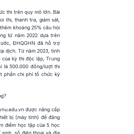
ức thi trên quy mô lớn. Bài
 thi, thanh tra, giám sát,
g thêm khoảng 25% câu hỏi
ựng từ năm 2022 dựa trên
 trước, ĐHQGHN đã hỗ trợ
ại dịch. Từ năm 2023, tình
của kỳ thi độc lập, Trung
là 500.000 đồng/lượt thi
t phần chi phí tổ chức kỳ
ng?
.vnu.edu.vn được nâng cấp
iết bị (máy tính) để đăng
ồm điểm học tập của 5 học
sinh, số điện thoại và địa