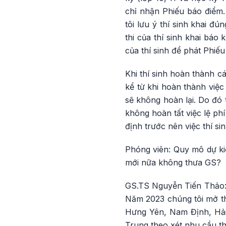
chỉ nhận Phiếu báo điểm.
tôi lưu ý thí sinh khai đ
thi của thí sinh khai báo
của thí sinh để phát Phiế
Khi thí sinh hoàn thành c
kể từ khi hoàn thành việc
sẽ không hoàn lại. Do đó t
không hoàn tất việc lệ phí
định trước nên việc thí si
Phóng viên: Quy mô dự k
mới nữa không thưa GS?
GS.TS Nguyễn Tiến Thảo: C
Năm 2023 chúng tôi mở thê
Hưng Yên, Nam Định, Hải
Trung theo xét nhu cầu thí