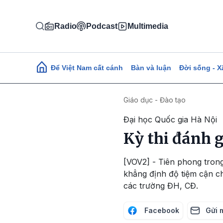
Nhảy đến nội dung
Radio
Podcast
Multimedia
Main navigation
Để Việt Nam cất cánh
Bàn và luận
Đời sống - X
Giáo dục - Đào tạo
Đại học Quốc gia Hà Nội
Kỳ thi đánh 
[VOV2] - Tiên phong trong
khẳng định độ tiệm cận ch
các trường ĐH, CĐ.
Facebook
Gửi 