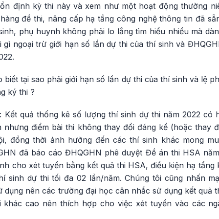
rì ổn định kỳ thi này và xem như một hoạt động thường n
àng đề thi, nâng cấp hạ tầng công nghệ thông tin đã sẵn 
sinh, phụ huynh không phải lo lắng tìm hiểu nhiều mà dành
 gì ngoại trừ giới hạn số lần dự thi của thí sinh và ĐHQG
022.
iết tại sao phải giới hạn số lần dự thi của thí sinh và lệ p
g ký thi ?
Kết quả thống kê số lượng thí sinh dự thi năm 2022 có hơ
lên nhưng điểm bài thi không thay đổi đáng kể (hoặc thay 
hội, đồng thời ảnh hưởng đến các thí sinh khác mong m
GHN đã báo cáo ĐHQGHN phê duyệt Đề án thi HSA năm 2
nh cho xét tuyển bằng kết quả thi HSA, điều kiện hạ tầng
thí sinh dự thi tối đa 02 lần/năm. Chúng tôi cũng nhấn m
sử dụng nên các trường đại học cân nhắc sử dụng kết quả 
i khác cao nên thích hợp cho việc xét tuyển vào các n