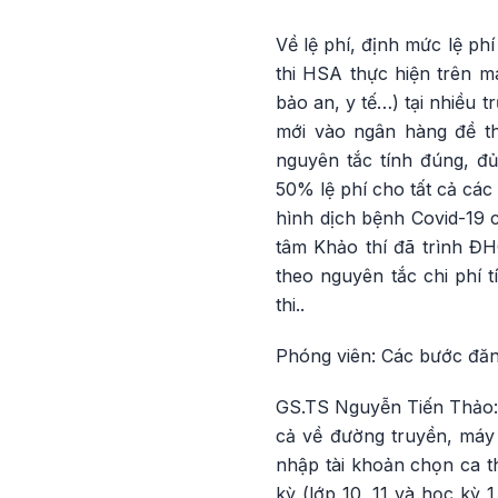
Về lệ phí, định mức lệ phí
thi HSA thực hiện trên má
bảo an, y tế…) tại nhiều
mới vào ngân hàng đề th
nguyên tắc tính đúng, đ
50% lệ phí cho tất cả các
hình dịch bệnh Covid-19 c
tâm Khảo thí đã trình Đ
theo nguyên tắc chi phí 
thi..
Phóng viên: Các bước đăng
GS.TS Nguyễn Tiến Thảo: H
cả về đường truyền, máy c
nhập tài khoản chọn ca th
kỳ (lớp 10, 11 và học kỳ 