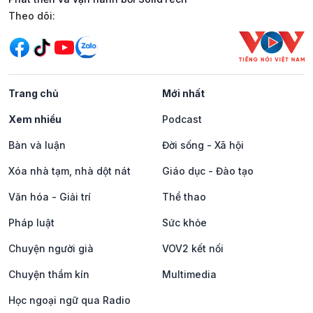
Mạng xã hội
Theo dõi:
Trang chủ
Mới nhất
Xem nhiều
Podcast
Bàn và luận
Đời sống - Xã hội
Xóa nhà tạm, nhà dột nát
Giáo dục - Đào tạo
Văn hóa - Giải trí
Thể thao
Pháp luật
Sức khỏe
Chuyện người già
VOV2 kết nối
Chuyện thầm kín
Multimedia
Học ngoại ngữ qua Radio