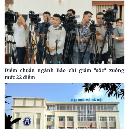
Điểm chuẩn ngành Báo chí giảm "sốc" xuống
mức 22 điểm