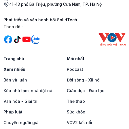
41-43 phố Bà Triệu, phường Cửa Nam, TP. Hà Nội
Phát triển và vận hành bởi SolidTech
Mạng xã hội
Theo dõi:
Trang chủ
Mới nhất
Xem nhiều
Podcast
Bàn và luận
Đời sống - Xã hội
Xóa nhà tạm, nhà dột nát
Giáo dục - Đào tạo
Văn hóa - Giải trí
Thể thao
Pháp luật
Sức khỏe
Chuyện người già
VOV2 kết nối