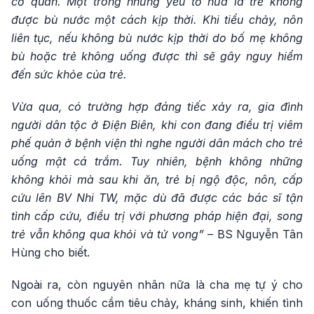
cơ quan. Một trong những yếu tố nữa là trẻ không
được bù nước một cách kịp thời. Khi tiểu chảy, nôn
liên tục, nếu không bù nước kịp thời do bố mẹ không
bù hoặc trẻ không uống được thì sẽ gây nguy hiểm
đến sức khỏe của trẻ.
Vừa qua, có trường hợp đáng tiếc xảy ra, gia đình
người dân tộc ở Điện Biên, khi con đang điều trị viêm
phế quản ở bệnh viện thì nghe người dân mách cho trẻ
uống mật cá trắm. Tuy nhiên, bệnh không những
không khỏi mà sau khi ăn, trẻ bị ngộ độc, nôn, cấp
cứu lên BV Nhi TW, mặc dù đã được các bác sĩ tận
tình cấp cứu, điều trị với phương pháp hiện đại, song
trẻ vẫn không qua khỏi và tử vong”
– BS Nguyễn Tân
Hùng cho biết.
Ngoài ra, còn nguyên nhân nữa là cha mẹ tự ý cho
con uống thuốc cầm tiêu chảy, kháng sinh, khiến tình