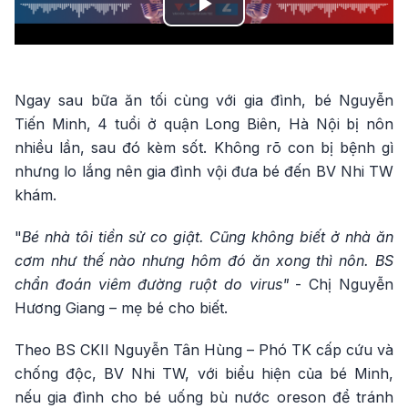
Play
Video
Ngay sau bữa ăn tối cùng với gia đình, bé Nguyễn
Tiến Minh, 4 tuổi ở quận Long Biên, Hà Nội bị nôn
nhiều lần, sau đó kèm sốt. Không rõ con bị bệnh gì
nhưng lo lắng nên gia đình vội đưa bé đến BV Nhi TW
khám.
"
Bé nhà tôi tiền sử co giật. Cũng không biết ở nhà ăn
cơm như thế nào nhưng hôm đó ăn xong thì nôn. BS
chẩn đoán viêm đường ruột do virus"
- Chị Nguyễn
Hương Giang – mẹ bé cho biết.
Theo BS CKII Nguyễn Tân Hùng – Phó TK cấp cứu và
chống độc, BV Nhi TW, với biểu hiện của bé Minh,
nếu gia đình cho bé uống bù nước oreson để tránh