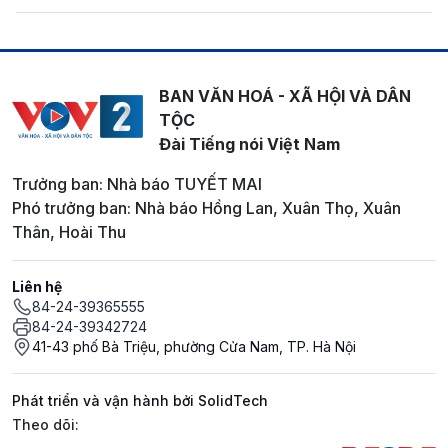
BAN VĂN HOÁ - XÃ HỘI VÀ DÂN
TỘC
Đài Tiếng nói Việt Nam
Trưởng ban: Nhà báo TUYẾT MAI
Phó trưởng ban: Nhà báo Hồng Lan, Xuân Thọ, Xuân
Thân, Hoài Thu
Liên hệ
84-24-39365555
84-24-39342724
41-43 phố Bà Triệu, phường Cửa Nam, TP. Hà Nội
Phát triển và vận hành bởi SolidTech
Mạng xã hội
Theo dõi: