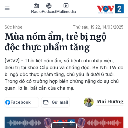
Nhảy đến nội dung
Podcast
Radio
Multimedia
Main navigation
Sức khỏe
Thứ sáu, 19:22, 14/03/2025
Mùa nồm ẩm, trẻ bị ngộ
độc thực phẩm tăng
[VOV2] - Thời tiết nồm ẩm, số bệnh nhi nhập viện,
điều trị tại khoa Cấp cứu và chống độc, BV Nhi TW do
bị ngộ độc thực phẩm tăng, chủ yếu là dưới 6 tuổi.
Trong đó có trường hợp biến chứng nặng do sự chủ
quan, lơ là, bất cẩn của cha mẹ.
Mai Hương
Facebook
Gửi mail