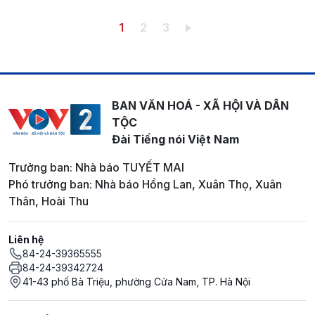
Pagination
Trang hiện thời
Trang
Trang
1
2
3
BAN VĂN HOÁ - XÃ HỘI VÀ DÂN
TỘC
Đài Tiếng nói Việt Nam
Trưởng ban: Nhà báo TUYẾT MAI
Phó trưởng ban: Nhà báo Hồng Lan, Xuân Thọ, Xuân
Thân, Hoài Thu
Liên hệ
84-24-39365555
84-24-39342724
41-43 phố Bà Triệu, phường Cửa Nam, TP. Hà Nội