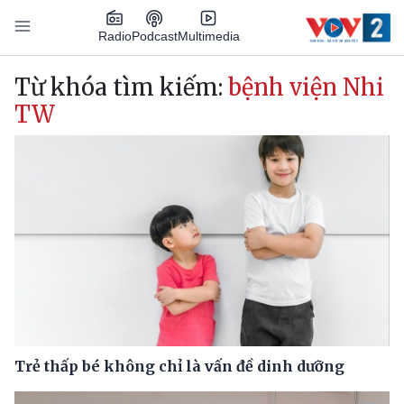
Nhảy đến nội dung
Podcast
Radio
Multimedia
Main navigation
Từ khóa tìm kiếm:
bệnh viện Nhi
TW
Trẻ thấp bé không chỉ là vấn đề dinh dưỡng