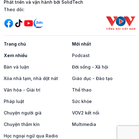
Phát triển và vận hành bởi SolidTech
Mạng xã hội
Theo dõi:
Trang chủ
Mới nhất
Xem nhiều
Podcast
Bàn và luận
Đời sống - Xã hội
Xóa nhà tạm, nhà dột nát
Giáo dục - Đào tạo
Văn hóa - Giải trí
Thể thao
Pháp luật
Sức khỏe
Chuyện người già
VOV2 kết nối
Chuyện thầm kín
Multimedia
Học ngoại ngữ qua Radio