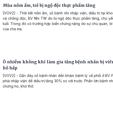
Mùa nồm ẩm, trẻ bị ngộ độc thực phẩm tăng
[VOV2] - Thời tiết nồm ẩm, số bệnh nhi nhập viện, điều trị tại k
và chống độc, BV Nhi TW do bị ngộ độc thực phẩm tăng, chủ yếu
tuổi. Trong đó có trường hợp biến chứng nặng do sự chủ quan, lơ 
của cha mẹ.
Ô nhiễm không khí làm gia tăng bệnh nhân bị vi
hô hấp
[VOV2] - Gần đây số bệnh nhân đến khám bệnh lý về phổi ở BV 
phải nhập viện để điều trị tăng 30% so với trước. Phần lớn bệnh nh
chứng ho, khó thở.