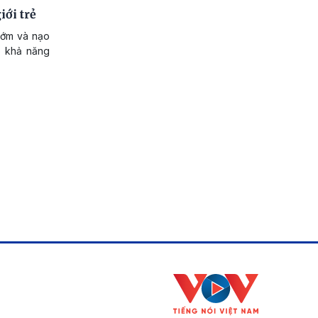
iới trẻ
 sớm và nạo
o khả năng