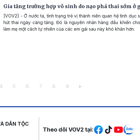
Gia tăng trường hợp vô sinh do nạo phá thai sớm ở g
[VOV2] - Ở nước ta, tình trạng trẻ vị thành niên quan hệ tình dục
hút thai ngày càng tăng. Đó là nguyên nhân hàng đầu khiến ch
làm mẹ một cách tự nhiên của các em gái sau này khó khăn hơn.
g
Trang
Trang
Trang
Trang
Trang
Trang
4
5
6
7
8
9
Mạng xã hội
VÀ DÂN TỘC
Theo dõi VOV2 tại: