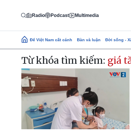
Nhảy đến nội dung
Radio
Podcast
Multimedia
Main navigation
Để Việt Nam cất cánh
Bàn và luận
Đời sống - X
Từ khóa tìm kiếm:
giá t