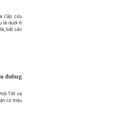
hoa Cấp cứu
 là dưới 6
là, bất cẩn
êm đường
Phổi TW và
ân có triệu