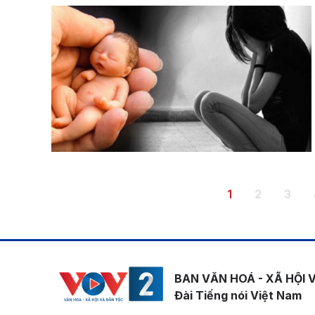
Pagination
Trang hiện thời
Trang
Tran
1
2
3
BAN VĂN HOÁ - XÃ HỘI 
Đài Tiếng nói Việt Nam