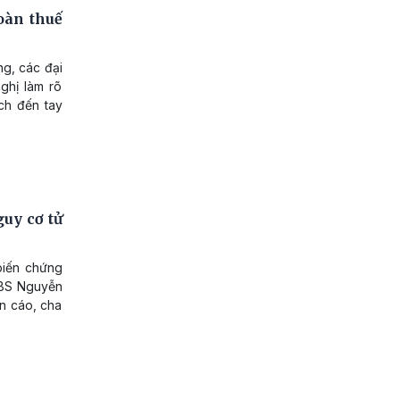
oàn thuế
ng, các đại
ghị làm rõ
ch đến tay
uy cơ tử
biến chứng
. BS Nguyễn
n cáo, cha