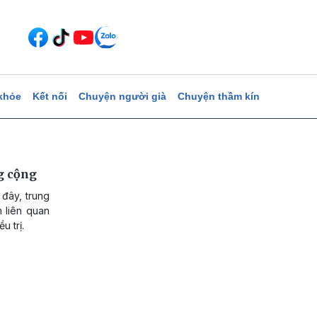
khỏe
Kết nối
Chuyện người già
Chuyện thầm kín
g cộng
 đây, trung
 liên quan
u trị.