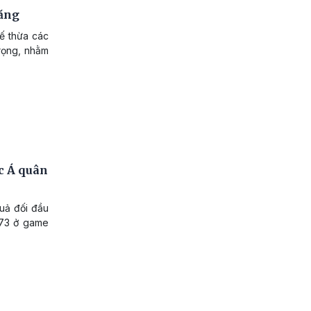
tăng
kế thừa các
trọng, nhằm
ớc Á quân
quả đối đầu
-73 ở game