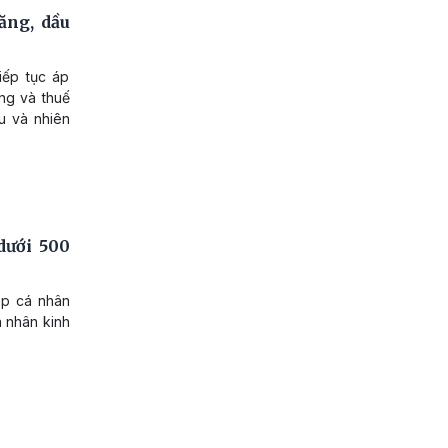
ăng, dầu
iếp tục áp
ng và thuế
ầu và nhiên
dưới 500
ập cá nhân
á nhân kinh