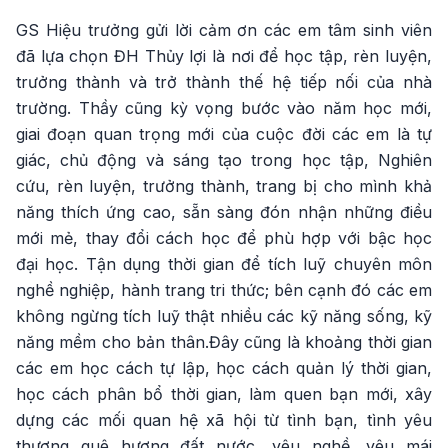
GS Hiệu trưởng gửi lời cảm ơn các em tâm sinh viên
đã lựa chọn ĐH Thủy lợi là nơi để học tập, rèn luyện,
trưởng thành và trở thành thế hệ tiếp nối của nhà
trường. Thầy cũng kỳ vọng bước vào năm học mới,
giai đoạn quan trọng mới của cuộc đời các em là tự
giác, chủ động và sáng tạo trong học tập, Nghiên
cứu, rèn luyện, trưởng thành, trang bị cho mình khả
năng thích ứng cao, sẵn sàng đón nhận những điều
mới mẻ, thay đổi cách học để phù hợp với bậc học
đại học. Tận dụng thời gian để tích luỹ chuyên môn
nghề nghiệp, hành trang tri thức; bên cạnh đó các em
không ngừng tích luỹ thật nhiều các kỹ năng sống, kỹ
năng mềm cho bản thân.Đây cũng là khoảng thời gian
các em học cách tự lập, học cách quản lý thời gian,
học cách phân bổ thời gian, làm quen bạn mới, xây
dựng các mối quan hệ xã hội từ tình bạn, tình yêu
thương quê hương đất nước, yêu nghề, yêu mái