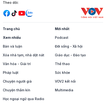
Mạng xã hội
Theo dõi:
Trang chủ
Mới nhất
Xem nhiều
Podcast
Bàn và luận
Đời sống - Xã hội
Xóa nhà tạm, nhà dột nát
Giáo dục - Đào tạo
Văn hóa - Giải trí
Thể thao
Pháp luật
Sức khỏe
Chuyện người già
VOV2 kết nối
Chuyện thầm kín
Multimedia
Học ngoại ngữ qua Radio