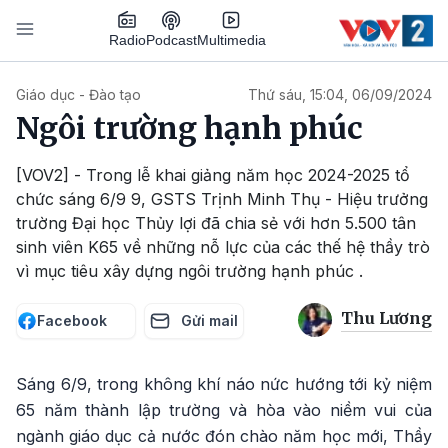
Nhảy đến nội dung
Podcast
Radio
Multimedia
Main navigation
Giáo dục - Đào tạo
Thứ sáu, 15:04, 06/09/2024
Ngôi trường hạnh phúc
[VOV2] - Trong lễ khai giảng năm học 2024-2025 tổ
chức sáng 6/9 9, GSTS Trịnh Minh Thụ - Hiệu trưởng
trường Đại học Thủy lợi đã chia sẻ với hơn 5.500 tân
sinh viên K65 về những nỗ lực của các thế hệ thầy trò
vì mục tiêu xây dựng ngôi trường hạnh phúc .
Thu Lương
Facebook
Gửi mail
Sáng 6/9, trong không khí náo nức hướng tới kỷ niệm
65 năm thành lập trường và hòa vào niềm vui của
ngành giáo dục cả nước đón chào năm học mới, Thầy