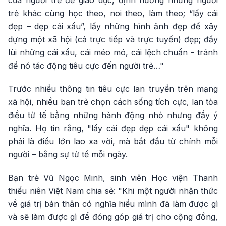
của người trẻ để giáo dục, định hướng những người
trẻ khác cùng học theo, noi theo, làm theo; “lấy cái
đẹp – dẹp cái xấu”, lấy những hình ảnh đẹp để xây
dựng một xã hội (cả trực tiếp và trực tuyến) đẹp; đẩy
lùi những cái xấu, cái méo mó, cái lệch chuẩn - tránh
để nó tác động tiêu cực đến người trẻ…"
Trước nhiều thông tin tiêu cực lan truyền trên mạng
xã hội, nhiều bạn trẻ chọn cách sống tích cực, lan tỏa
điều tử tế bằng những hành động nhỏ nhưng đầy ý
nghĩa. Họ tin rằng, "lấy cái đẹp dẹp cái xấu" không
phải là điều lớn lao xa vời, mà bắt đầu từ chính mỗi
người – bằng sự tử tế mỗi ngày.
Bạn trẻ Vũ Ngọc Minh, sinh viên Học viện Thanh
thiếu niên Việt Nam chia sẻ: "Khi một người nhận thức
về giá trị bản thân có nghĩa hiểu mình đã làm được gì
và sẽ làm được gì để đóng góp giá trị cho cộng đồng,