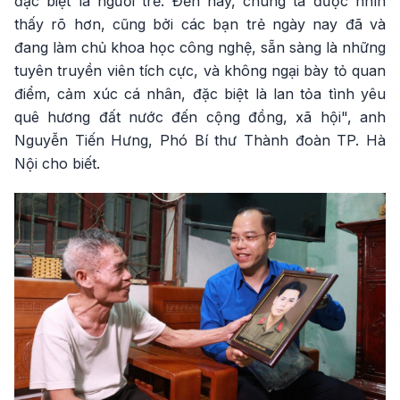
đặc biệt là người trẻ. Đến nay, chúng ta được nhìn
thấy rõ hơn, cũng bởi các bạn trẻ ngày nay đã và
đang làm chủ khoa học công nghệ, sẵn sàng là những
tuyên truyền viên tích cực, và không ngại bày tỏ quan
điểm, cảm xúc cá nhân, đặc biệt là lan tỏa tình yêu
quê hương đất nước đến cộng đồng, xã hội", anh
Nguyễn Tiến Hưng, Phó Bí thư Thành đoàn TP. Hà
Nội cho biết.