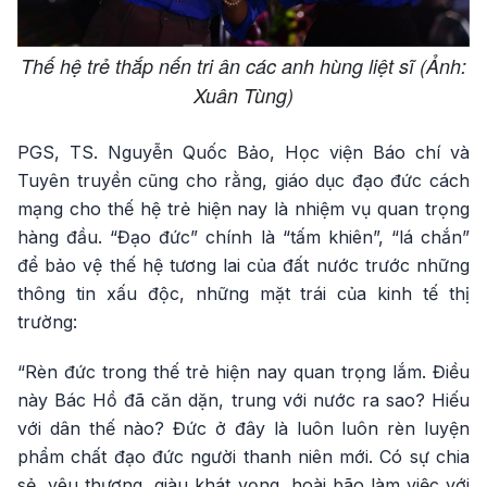
Thế hệ trẻ thắp nến tri ân các anh hùng liệt sĩ (Ảnh:
Xuân Tùng)
PGS, TS. Nguyễn Quốc Bảo, Học viện Báo chí và
Tuyên truyền cũng cho rằng, giáo dục đạo đức cách
mạng cho thế hệ trẻ hiện nay là nhiệm vụ quan trọng
hàng đầu. “Đạo đức” chính là “tấm khiên”, “lá chắn”
để bảo vệ thế hệ tương lai của đất nước trước những
thông tin xấu độc, những mặt trái của kinh tế thị
trường:
“Rèn đức trong thế trẻ hiện nay quan trọng lắm. Điều
này Bác Hồ đã căn dặn, trung với nước ra sao? Hiếu
với dân thế nào? Đức ở đây là luôn luôn rèn luyện
phẩm chất đạo đức người thanh niên mới. Có sự chia
sẻ, yêu thương, giàu khát vọng, hoài bão làm việc với