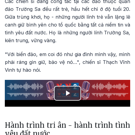
Các chiến sĩ đang công tác tại các đảo thuộc quần
đảo Trường Sa đều rất trẻ, hầu hết chỉ ở độ tuổi 20.
Giữa trùng khơi, họ - những người lính trẻ vẫn lặng lẽ
canh giữ bình yên cho tổ quốc bằng tất cả niểm tin và
tình yêu đất nước. Họ là những người lính Trường Sa,
kiên trung, vững vàng.
"Với biển đảo, em coi đó như gia đình mình vậy, mình
phải ráng gìn giữ, bảo vệ nó…", chiến sĩ Thạch Vĩnh
Vinh tự hào nói.
Play
Video
Hành trình tri ân - hành trình tình
yêu đất nước