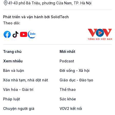
41-43 phố Bà Triệu, phường Cửa Nam, TP. Hà Nội
Phát triển và vận hành bởi SolidTech
Mạng xã hội
Theo dõi:
Trang chủ
Mới nhất
Xem nhiều
Podcast
Bàn và luận
Đời sống - Xã hội
Xóa nhà tạm, nhà dột nát
Giáo dục - Đào tạo
Văn hóa - Giải trí
Thể thao
Pháp luật
Sức khỏe
Chuyện người già
VOV2 kết nối