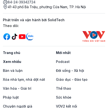
84-24-39342724
41-43 phố Bà Triệu, phường Cửa Nam, TP. Hà Nội
Phát triển và vận hành bởi SolidTech
Mạng xã hội
Theo dõi:
Trang chủ
Mới nhất
Xem nhiều
Podcast
Bàn và luận
Đời sống - Xã hội
Xóa nhà tạm, nhà dột nát
Giáo dục - Đào tạo
Văn hóa - Giải trí
Thể thao
Pháp luật
Sức khỏe
Chuyện người già
VOV2 kết nối