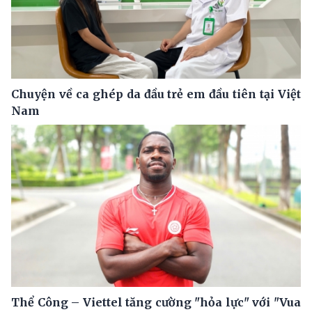
Chuyện về ca ghép da đầu trẻ em đầu tiên tại Việt
Nam
Thể Công – Viettel tăng cường "hỏa lực" với "Vua