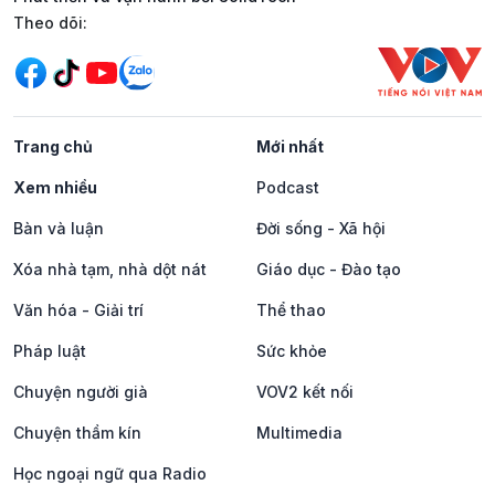
Mạng xã hội
Theo dõi:
Trang chủ
Mới nhất
Xem nhiều
Podcast
Bàn và luận
Đời sống - Xã hội
Xóa nhà tạm, nhà dột nát
Giáo dục - Đào tạo
Văn hóa - Giải trí
Thể thao
Pháp luật
Sức khỏe
Chuyện người già
VOV2 kết nối
Chuyện thầm kín
Multimedia
Học ngoại ngữ qua Radio