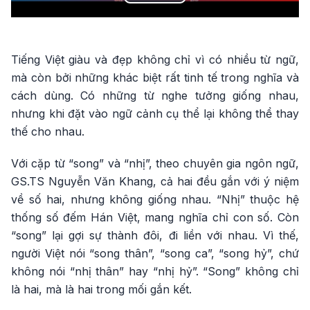
Play
Video
Tiếng Việt giàu và đẹp không chỉ vì có nhiều từ ngữ,
mà còn bởi những khác biệt rất tinh tế trong nghĩa và
cách dùng. Có những từ nghe tưởng giống nhau,
nhưng khi đặt vào ngữ cảnh cụ thể lại không thể thay
thế cho nhau.
Với cặp từ “song” và “nhị”, theo chuyên gia ngôn ngữ,
GS.TS Nguyễn Văn Khang, cả hai đều gắn với ý niệm
về số hai, nhưng không giống nhau. “Nhị” thuộc hệ
thống số đếm Hán Việt, mang nghĩa chỉ con số. Còn
“song” lại gợi sự thành đôi, đi liền với nhau. Vì thế,
người Việt nói “song thân”, “song ca”, “song hỷ”, chứ
không nói “nhị thân” hay “nhị hỷ”. “Song” không chỉ
là hai, mà là hai trong mối gắn kết.