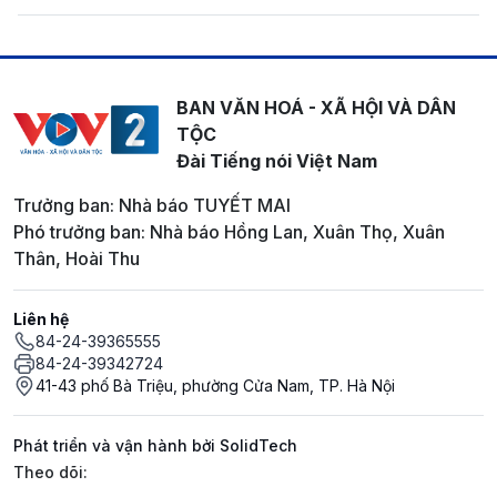
BAN VĂN HOÁ - XÃ HỘI VÀ DÂN
TỘC
Đài Tiếng nói Việt Nam
Trưởng ban: Nhà báo TUYẾT MAI
Phó trưởng ban: Nhà báo Hồng Lan, Xuân Thọ, Xuân
Thân, Hoài Thu
Liên hệ
84-24-39365555
84-24-39342724
41-43 phố Bà Triệu, phường Cửa Nam, TP. Hà Nội
Phát triển và vận hành bởi SolidTech
Mạng xã hội
Theo dõi: