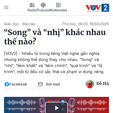
Nhảy đến nội dung
Podcast
Radio
Multimedia
Main navigation
Giáo dục - Đào tạo
Thứ bảy, 08:00, 18/04/2026
“Song” và “nhị” khác nhau
thế nào?
[VOV2] - Nhiều từ trong tiếng Việt nghe gần nghĩa
nhưng không thể dùng thay cho nhau. “Song” và
“nhị”, “liêm khiết” và “liêm chính”, “quá trình” và “lộ
trình”, mỗi từ đều có sắc thái và phạm vi dùng riêng.
Đỗ Hà
Facebook
Gửi mail