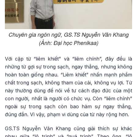
Chuyên gia ngôn ngữ, GS.TS Nguyễn Văn Khang
(Ảnh: Đại học Phenikaa)
Với cặp từ “liêm khiết” và “liêm chính”, đây đều là
những từ gợi sự trong sạch, ngay thẳng, nhưng không
hoàn toàn giống nhau. “Liêm khiết” nhấn mạnh phẩm
chất trong sạch, không tham của cải, không vụ lợi. Từ
này thường dùng để nói về tư cách đạo đức của một
con người, nhất là người có chức vụ. Còn “liêm chính”
ngoài sự trong sạch còn bao hàm sự ngay thẳng,
đúng đắn. Vì vậy, phạm vi dùng của từ này rộng hơn.
GS.TS Nguyễn Văn Khang cũng giải thích sự khác
nhau giữa “lộ trình” và “quá trình”. Theo ông, “lộ