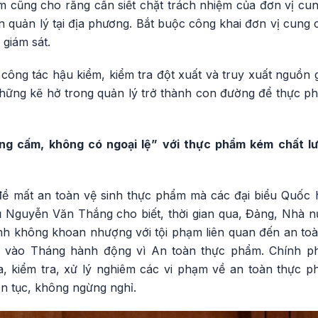
m cũng cho rằng cần siết chặt trách nhiệm của đơn vị cun
 quản lý tại địa phương. Bắt buộc công khai đơn vị cung 
giám sát.
công tác hậu kiểm, kiểm tra đột xuất và truy xuất nguồn
những kẽ hở trong quản lý trở thành con đường để thực p
ng cấm, không có ngoại lệ” với thực phẩm kém chất l
đề mất an toàn vệ sinh thực phẩm mà các đại biểu Quốc hộ
Nguyễn Văn Thắng cho biết, thời gian qua, Đảng, Nhà nư
anh không khoan nhượng với tội phạm liên quan đến an to
 vào Tháng hành động vì An toàn thực phẩm. Chính ph
a, kiểm tra, xử lý nghiêm các vi phạm về an toàn thực ph
ên tục, không ngừng nghỉ.