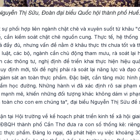
 Nguyễn Thị Sửu, Đoàn đại biểu Quốc hội thành phố Huế
 sự phối hợp liên ngành chặt chẽ và xuyên suốt từ khâu "
, cần kiểm soát chặt chẽ nguồn cung. Thực tế, hệ thống 
đầy đủ, nhưng vấn đề nằm ở khâu thực thi chưa tốt và thi
luật, các bộ, ngành cần chủ động tham mưu, rà soát lại h
các thông tư, nghị định để triển khai thực hiện hiệu quả
y định mới, tôi đề nghị phải rà soát lại năng lực và đạo
giám sát an toàn thực phẩm. Đặc biệt, cần tăng mức hình p
ẩm học đường. Những hành vi đã xác định rõ sai phạm cầ
 mạnh mẽ, khiến những đối tượng khác không dám vi phạ
 toàn cho con em chúng ta", đại biểu Nguyễn Thị Sửu đề 
uận tại Hội trường về kế hoạch phát triển kinh tế xã hội gi
ĐBQH thành phố Cần Thơ đưa ra con số thống kê: riêng
 thực phẩm. Đáng lo ngại, đã phát hiện vụ việc khoảng 30