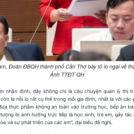
Lam, Đoàn ĐBQH thành phố Cần Thơ bày tỏ lo ngại về th
Ảnh TTĐT QH
m nhận định, đây không chỉ là câu chuyện quản lý thị t
òn là nỗi lo rất cụ thể trong mỗi gia đình, nhất là với c
 đưa thực phẩm không an toàn vào trường học, bếp ăn bán 
tượng bị ảnh hưởng trực tiếp là học sinh, trẻ em, gây tá
e và sự phát triển của các em”, đại biểu đề nghị.