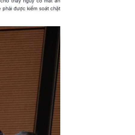
y cho thấy nguy cơ mất an
ẽ phải được kiểm soát chặt