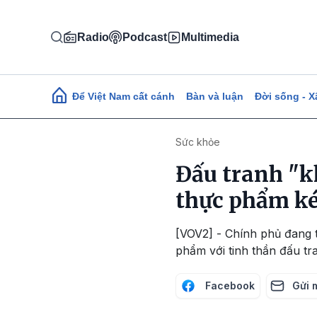
Nhảy đến nội dung
Radio
Podcast
Multimedia
Main navigation
Để Việt Nam cất cánh
Bàn và luận
Đời sống - X
Sức khỏe
Đấu tranh "k
thực phẩm k
[VOV2] - Chính phủ đang t
phẩm với tinh thần đấu t
Facebook
Gửi 