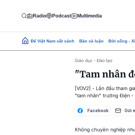
Nhảy đến nội dung
Radio
Podcast
Multimedia
Main navigation
Để Việt Nam cất cánh
Bàn và luận
Đời sống - X
Giáo dục - Đào tạo
"Tam nhân đồ
[VOV2] - Lần đầu tham gia
"tam nhân" trường Điện - 
Facebook
Gửi 
Không chuyên nghiệp như