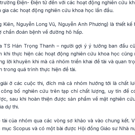
 trường Điện- Điện tử đến với các hoạt động nghiên cứu k
m gia các hoạt động nghiên cứu khoa học lần đầu.
g Kiên, Nguyễn Long Vũ, Nguyễn Anh Phương) là thiết kế
rợ chẩn đoán bệnh về đường hô hấp.
của TS Hán Trọng Thanh – người gợi ý ý tưởng ban đầu c
 khi thực hiện các hoạt động nghiên cứu khoa học cũng nh
 lời khuyên khi mà cả nhóm triển khai đề tài và quan trọ
trong quá trình thực hiện đề tài.
giải ở các cuộc thi, đích mà cả nhóm hướng tới là chất l
ông bố nghiên cứu trên tạp chí chất lượng, uy tín để có 
được, sau khi hoàn thiện được sản phẩm về mặt nghiên cứ
a dự thi.
ề tài của nhóm qua các vòng sơ khảo và vào chung kết. 
h mục Scopus và có một bài được Hội đồng Giáo sư Nhà n