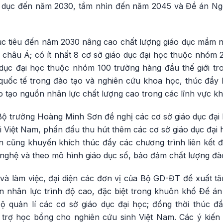
áo dục đến năm 2030, tầm nhìn đến năm 2045 và Đề án Ngo
c tiêu đến năm 2030 nâng cao chất lượng giáo dục mầm n
c châu Á; có ít nhất 8 cơ sở giáo dục đại học thuộc nhóm
o dục đại học thuộc nhóm 100 trường hàng đầu thế giới tr
 quốc tế trong đào tạo và nghiên cứu khoa học, thúc đẩy 
o tạo nguồn nhân lực chất lượng cao trong các lĩnh vực k
 Bộ trưởng Hoàng Minh Sơn đề nghị các cơ sở giáo dục đạ
 Việt Nam, phấn đấu thu hút thêm các cơ sở giáo dục đại 
n cũng khuyến khích thúc đẩy các chương trình liên kết đ
nghệ và theo mô hình giáo dục số, bảo đảm chất lượng đào
n và làm việc, đại diện các đơn vị của Bộ GD-ĐT đề xuất 
 nhân lực trình độ cao, đặc biệt trong khuôn khổ Đề á
bộ quản lí các cơ sở giáo dục đại học; đồng thời thúc đ
ỗ trợ học bổng cho nghiên cứu sinh Việt Nam. Các ý kiế