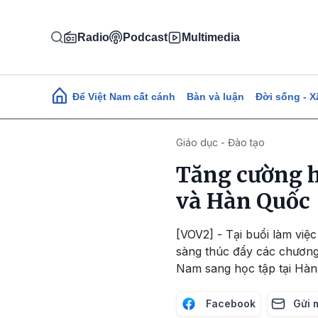
Nhảy đến nội dung
Radio
Podcast
Multimedia
Main navigation
Để Việt Nam cất cánh
Bàn và luận
Đời sống - X
Giáo dục - Đào tạo
Tăng cường h
và Hàn Quốc
[VOV2] - Tại buổi làm vi
sàng thúc đẩy các chương 
Nam sang học tập tại Hàn
Facebook
Gửi 