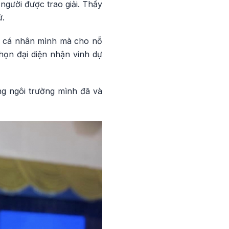
gười được trao giải. Thầy
ử.
ho cá nhân mình mà cho nỗ
họn đại diện nhận vinh dự
ng ngôi trường mình đã và