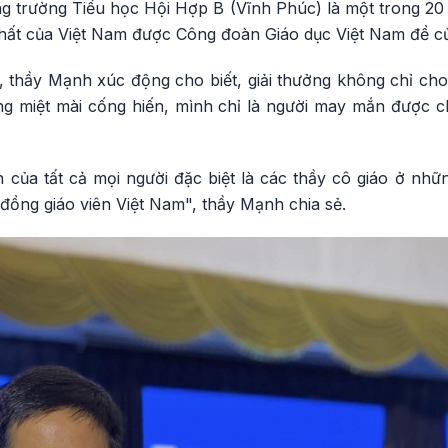
 trường Tiểu học Hội Hợp B (Vĩnh Phúc) là một trong 20 n
hất của Việt Nam được Công đoàn Giáo dục Việt Nam đề c
2, thầy Mạnh xúc động cho biết, giải thưởng không chỉ c
ang miệt mài cống hiến, mình chỉ là người may mắn được c
 của tất cả mọi người đặc biệt là các thầy cô giáo ở nhữ
đồng giáo viên Việt Nam", thầy Mạnh chia sẻ.