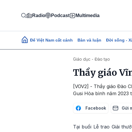
Nhảy đến nội dung
Radio
Podcast
Multimedia
Main navigation
Để Việt Nam cất cánh
Bàn và luận
Đời sống - X
Giáo dục - Đào tạo
Thầy giáo Vĩ
[VOV2] - Thầy giáo Đào C
Gusi Hòa bình năm 2023 tại
Facebook
Gửi 
Tại buổi Lễ trao Giải thư