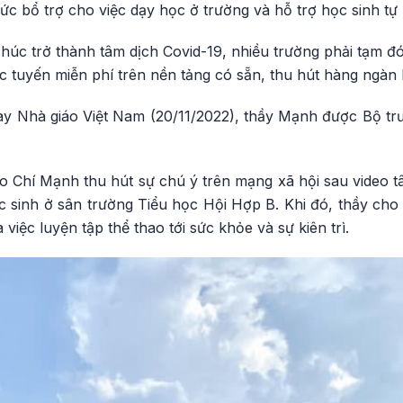
c bổ trợ cho việc dạy học ở trường và hỗ trợ học sinh tự
Phúc trở thành tâm dịch Covid-19, nhiều trường phải tạm 
c tuyến miễn phí trên nền tảng có sẵn, thu hút hàng ngàn 
y Nhà giáo Việt Nam (20/11/2022), thầy Mạnh được Bộ t
o Chí Mạnh thu hút sự chú ý trên mạng xã hội sau video t
c sinh ở sân trường Tiểu học Hội Hợp B. Khi đó, thầy cho
a việc luyện tập thể thao tới sức khỏe và sự kiên trì.