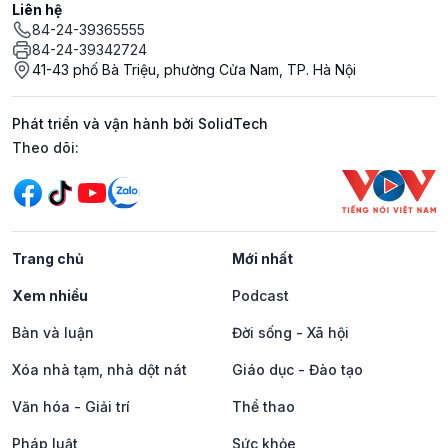
Liên hệ
84-24-39365555
84-24-39342724
41-43 phố Bà Triệu, phường Cửa Nam, TP. Hà Nội
Phát triển và vận hành bởi SolidTech
Mạng xã hội
Theo dõi:
Trang chủ
Mới nhất
Xem nhiều
Podcast
Bàn và luận
Đời sống - Xã hội
Xóa nhà tạm, nhà dột nát
Giáo dục - Đào tạo
Văn hóa - Giải trí
Thể thao
Pháp luật
Sức khỏe