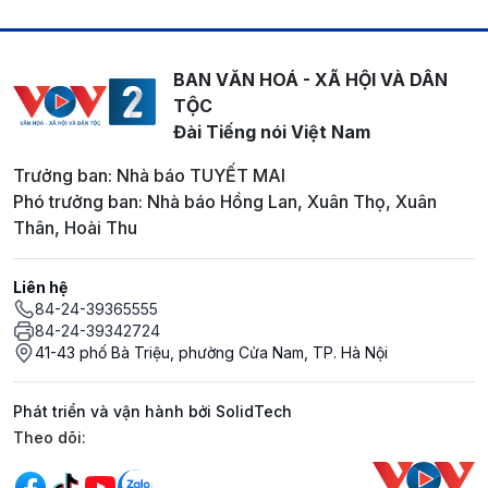
BAN VĂN HOÁ - XÃ HỘI VÀ DÂN
TỘC
Đài Tiếng nói Việt Nam
Trưởng ban: Nhà báo TUYẾT MAI
Phó trưởng ban: Nhà báo Hồng Lan, Xuân Thọ, Xuân
Thân, Hoài Thu
Liên hệ
84-24-39365555
84-24-39342724
41-43 phố Bà Triệu, phường Cửa Nam, TP. Hà Nội
Phát triển và vận hành bởi SolidTech
Mạng xã hội
Theo dõi: