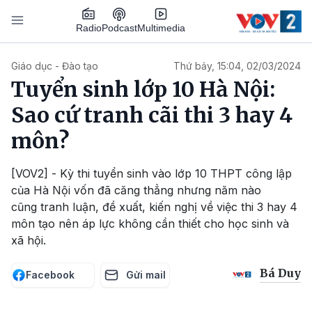
Nhảy đến nội dung
Podcast
Radio
Multimedia
Main navigation
Giáo dục - Đào tạo
Thứ bảy, 15:04, 02/03/2024
Tuyển sinh lớp 10 Hà Nội:
Sao cứ tranh cãi thi 3 hay 4
môn?
[VOV2] - Kỳ thi tuyển sinh vào lớp 10 THPT công lập
của Hà Nội vốn đã căng thẳng nhưng năm nào
cũng tranh luận, đề xuất, kiến nghị về việc thi 3 hay 4
môn tạo nên áp lực không cần thiết cho học sinh và
xã hội.
Bá Duy
Facebook
Gửi mail