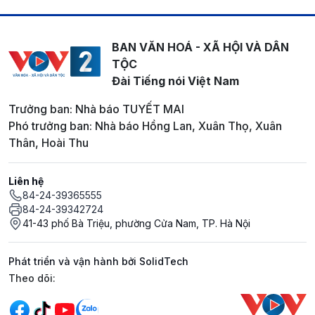
BAN VĂN HOÁ - XÃ HỘI VÀ DÂN
TỘC
Đài Tiếng nói Việt Nam
Trưởng ban: Nhà báo TUYẾT MAI
Phó trưởng ban: Nhà báo Hồng Lan, Xuân Thọ, Xuân
Thân, Hoài Thu
Liên hệ
84-24-39365555
84-24-39342724
41-43 phố Bà Triệu, phường Cửa Nam, TP. Hà Nội
Phát triển và vận hành bởi SolidTech
Mạng xã hội
Theo dõi: